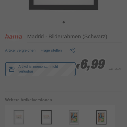
Madrid - Bilderrahmen (Schwarz)
Artikel vergleichen
Frage stellen
6,99
6,99
6,99
€
€
€
Artikel ist momentan nicht
inkl. MwSt.
verfügbar
Weitere Artikelversionen