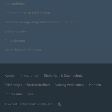
Versandinfos
Informationen zu Lieferzeiten
Garantieverlängerung und Geräteschutz Premium
Zahlungsarten
Finanzierung
Unser Technik-Ratgeber
Kundeninformationen
Sicherheit & Datenschutz
Erklärung zur Barrierefreiheit
Vertrag widerrufen
Kontakt
Impressum
AGB
© expert TechnoMarkt 2008–2026