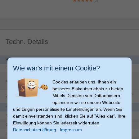
(2)
Techn. Details
Herstellerdaten
Wie wär's mit einem Cookie?
Unternehmen
Hama GmbH & Co KG
Dresdner Str.
9
Adresse
86653
Monheim
Cookies erlauben uns, Ihnen ein
DE
besseres Einkaufserlebnis zu bieten.
https://countries.hama.com/legal/corporate-
Mittels Diensten von Drittanbietern
Website
information
optimieren wir so unsere Webseite
Funktionen
und zeigen personalisierte Empfehlungen an. Wenn Sie
damit einverstanden sind, klicken Sie auf "Alles klar". Ihre
1
Rahmen pro Set
Einwilligung können Sie jederzeit widerrufen.
Nachdenklich
Glastyp
Datenschutzerklärung
Impressum
Rechteckig
Form