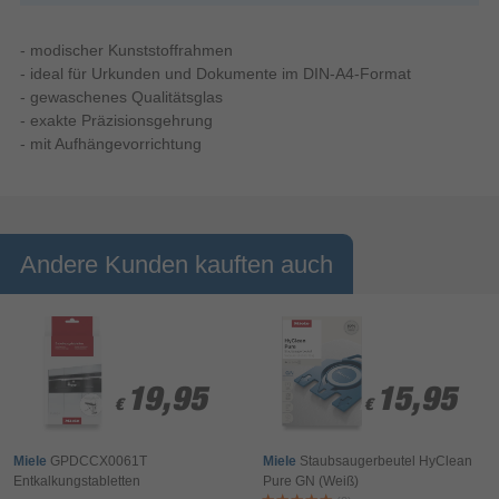
- modischer Kunststoffrahmen
- ideal für Urkunden und Dokumente im DIN-A4-Format
- gewaschenes Qualitätsglas
- exakte Präzisionsgehrung
- mit Aufhängevorrichtung
Andere Kunden kauften auch
19,95
19,95
15,95
15,95
€
€
€
€
Miele
GPDCCX0061T
Miele
Staubsaugerbeutel HyClean
Entkalkungstabletten
Pure GN (Weiß)