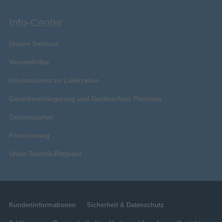
Info-Center
Unsere Services
Versandinfos
Informationen zu Lieferzeiten
Garantieverlängerung und Geräteschutz Premium
Zahlungsarten
Finanzierung
Unser Technik-Ratgeber
Kundeninformationen
Sicherheit & Datenschutz