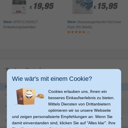
19,95
19,95
15,95
15,95
€
€
€
€
Miele
GPDCCX0061T
Miele
Staubsaugerbeutel HyClean
Entkalkungstabletten
Pure GN (Weiß)
(2)
Techn. Details
Wie wär's mit einem Cookie?
Herstellerdaten
Cookies erlauben uns, Ihnen ein
Unternehmen
Hama GmbH & Co KG
besseres Einkaufserlebnis zu bieten.
Dresdner Str.
9
Mittels Diensten von Drittanbietern
Adresse
86653
Monheim
optimieren wir so unsere Webseite
DE
und zeigen personalisierte Empfehlungen an. Wenn Sie
https://countries.hama.com/legal/corporate-
Website
damit einverstanden sind, klicken Sie auf "Alles klar". Ihre
information