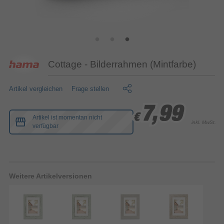
Cottage - Bilderrahmen (Mintfarbe)
Artikel vergleichen
Frage stellen
7,99
7,99
7,99
€
€
€
Artikel ist momentan nicht
inkl. MwSt.
verfügbar
Weitere Artikelversionen