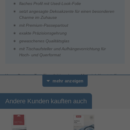
flaches Profil mit Used-Look-Folie
setzt angesagte Dekoakzente für einen besonderen
Charme im Zuhause
mit Premium-Passepartout
exakte Präzisionsgehrung
gewaschenes Qualitätsglas
mit Tischaufsteller und Aufhängevorrichtung für
Hoch- und Querformat
Hama Cottage. Typ: Einzelbilderrahmen, Material: Kunststoff,
mehr anzeigen
Polystyrene, Produktfarbe: Mintfarbe. Breite: 200 mm, Tiefe: 20
mm, Höhe: 250 mm. Menge pro Packung: 1 Stück(e).
Nachhaltigkeitszertifikate: Forest Stewardship Council (FSC)
Andere Kunden kauften auch