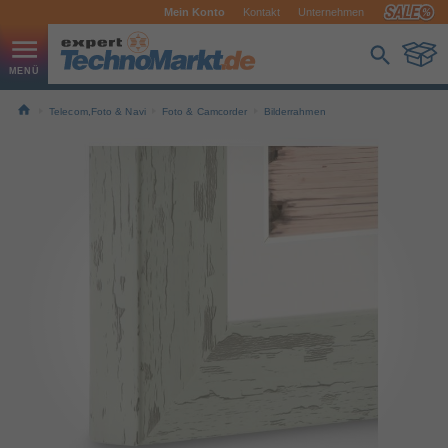
Mein Konto
Kontakt
Unternehmen
Telecom,Foto & Navi
Foto & Camcorder
Bilderrahmen