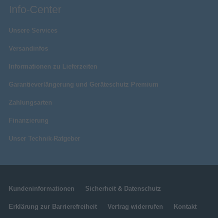
Info-Center
Unsere Services
Versandinfos
Informationen zu Lieferzeiten
Garantieverlängerung und Geräteschutz Premium
Zahlungsarten
Finanzierung
Unser Technik-Ratgeber
Kundeninformationen
Sicherheit & Datenschutz
Erklärung zur Barrierefreiheit
Vertrag widerrufen
Kontakt