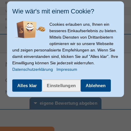
Gold
Beschichtung Steckerkontakte
Wie wär's mit einem Cookie?
100 dB
Verstärkung
5 m
Kabellänge
Cookies erlauben uns, Ihnen ein
75 Ohm
Impedanz
besseres Einkaufserlebnis zu bieten.
Mittels Diensten von Drittanbietern
Magnetisch abgeschirmt
mehr anzeigen
optimieren wir so unsere Webseite
Antenne
Anschlüsse
und zeigen personalisierte Empfehlungen an. Wenn Sie
F
Anschluss 2
damit einverstanden sind, klicken Sie auf "Alles klar". Ihre
Einwilligung können Sie jederzeit widerrufen.
Noch keine Artikelbewertungen
Produktfarbe
Weiß
Datenschutzerklärung
Impressum
Gerade
Anschluss1 Formfaktor
Gesamtnote:
Gerade
Anschluss2 Formfaktor
Alles klar
Einstellungen
Ablehnen
Stecker
Steckverbinder 1 Geschlecht
Nutzungsbedingungen für Produktbewertungen
Stecker
Steckverbinder 2 Geschlecht
eigene Bewertung abgeben
Logistikdaten
1 Stück(e)
Menge pro Behälter
Vorname*
Nachname*
Verpackungsinformation
140 mm
Verpackungstiefe