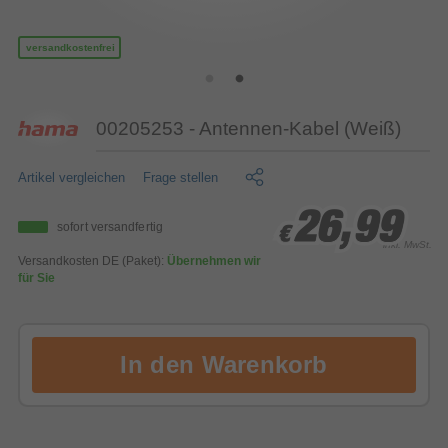
versandkostenfrei
00205253 - Antennen-Kabel (Weiß)
Artikel vergleichen
Frage stellen
26,99
26,99
26,99
sofort versandfertig
€
€
€
inkl. MwSt.
Versandkosten DE (Paket):
Übernehmen wir
für Sie