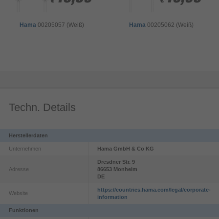
€
€
€
€
Hama
00205057 (Weiß)
Hama
00205062 (Weiß)
Techn. Details
Herstellerdaten
Unternehmen
Hama GmbH & Co KG
Dresdner Str.
9
Adresse
86653
Monheim
DE
https://countries.hama.com/legal/corporate-
Website
information
Funktionen