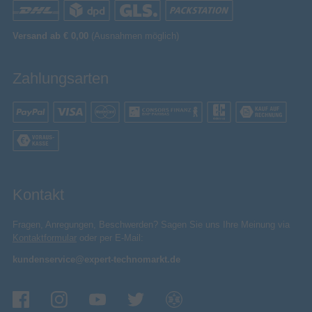
Linsenschutz
Selfie-Stick
Versand ab € 0,00
(Ausnahmen möglich)
Tragetasche
Zahlungsarten
Video
120 fps
Maximale Framerate
Videoaufnahme
Bitrate bei maximaler
180 Mbit/s
Videoauflösung
Kontakt
Bildqualität
Fragen, Anregungen, Beschwerden? Sagen Sie uns Ihre Meinung via
Zeitraffer-Modus
Kontaktformular
oder per E-Mail:
H.264, H.265
Unterstützte Videoformate
kundenservice@expert-technomarkt.de
7680 x 3840 Pixel
Maximale Video-Auflösung
1920 x 1080,2720 x 1536,3840 x 1920,3840 x
Video-Auflösung
2160,5760 x 2880,7680 x 3840