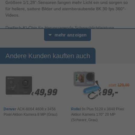
Größere 1/1,28"-Sensoren fangen mehr Licht ein und sorgen so
für hellere, sattere Bilder und atemberaubende 8K 30 fps 360°-
Videos.
Dreifach-KI-Chip für Hervorragende Schwachlichtleistung
Der erste¹ Dreifach-KI-Chip von Insta360 und der neue
mehr anzeigen
PureVideo-Modus revolutionieren 360°-Aufnahmen bei wenig
Licht.
Andere Kunden kauften auch
Unsichtbarer Selfie-Stick-Effekt
Nimm Third-Person- und Drohnenperspektiven auf, die mit
anderen Action-Kameras unmöglich sind – ganz ohne Selfie-
Stick im Bild.
statt
129,00
InstaFrame 2.0
49,99
49,99
99,-
99,-
€
€
€
€
Erhalte perfekt ausgerichtete, sofort teilbare 4K Videos. Das
automatische Tracking hält dein Motiv in der Mitte, während der
Denver
ACK-8064 4608 x 3456
Rollei
9s Plus 5120 x 3840 Pixel
virtuelle Gimbal für flüssige, natürliche Bewegungen sorgt und du
Pixel Aktion Kamera 8 MP (Grau)
Aktion Kamera 170° 20 MP
die Ansicht mit dem virtuellen Joystick in Echtzeit steuern kannst.
(Schwarz, Grau)
Keine Bearbeitung erforderlich!