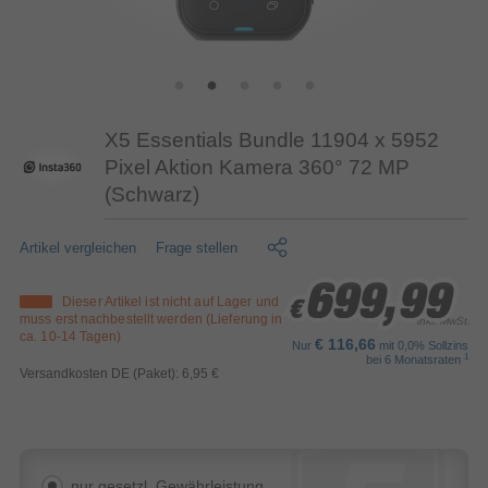
X5 Essentials Bundle 11904 x 5952
Pixel Aktion Kamera 360° 72 MP
(Schwarz)
Artikel vergleichen
Frage stellen
699,99
699,99
699,99
Dieser Artikel ist nicht auf Lager und
€
€
€
muss erst nachbestellt werden (Lieferung in
inkl. MwSt.
ca. 10-14 Tagen)
€ 116,66
Nur
mit 0,0% Sollzins
1
bei 6 Monatsraten
Versandkosten DE (Paket): 6,95 €
nur gesetzl. Gewährleistung