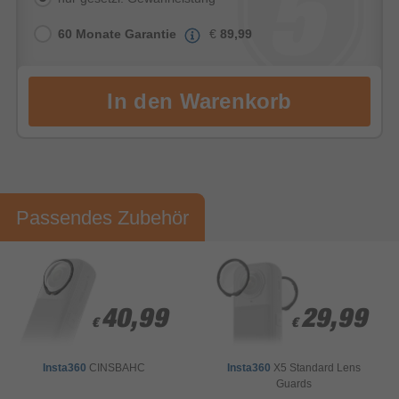
60 Monate Garantie
€
89,99
Passendes Zubehör
40,99
40,99
29,99
29,99
€
€
€
€
Insta360
CINSBAHC
Insta360
X5 Standard Lens
Guards