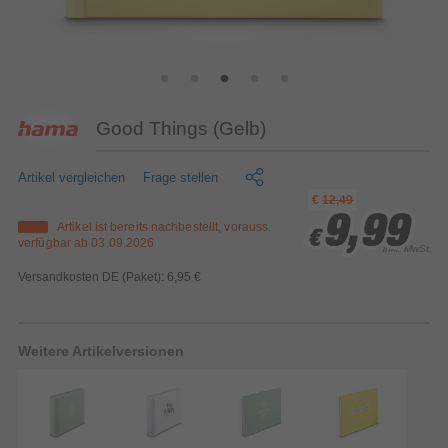
Good Things (Gelb)
Artikel vergleichen
Frage stellen
€
12,49
9,99
9,99
9,99
Artikel ist bereits nachbestellt, vorauss.
€
€
€
verfügbar ab
03.09.2026
inkl. MwSt.
Versandkosten DE (Paket): 6,95 €
Weitere Artikelversionen