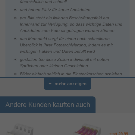
übersichtlich und schnell
und haben Platz für kurze Anekdoten
pro Bild steht ein liniertes Beschriftungsfeld am
Innenrand zur Verfügung, so dass wichtige Daten und
Anekdoten zum Foto eingetragen werden können
das Memofeld sorgt für einen noch schnelleren
Überblick in Ihrer Fotoarchivierung, indem es mit
wichtigen Fakten und Daten befüllt wird
gestalten Sie diese Zeilen individuell mit netten
Sprüchen oder kleinen Geschichten
Bilder einfach seitlich in die Einstecktaschen schieben
je Foto eine Folie: bester Schutz vor
mehr anzeigen
Verschmutzungen, Fingerabdrücken und Knicken
laminierter Kunstdruck: widerstandsfähiger,
langlebiger Einband, der sich leicht abwischen lässt
Andere Kunden kauften auch
FSC-Mix-Papier
FSC-Mix: Papier aus verantwortungsvollen Quellen
statt
29,99