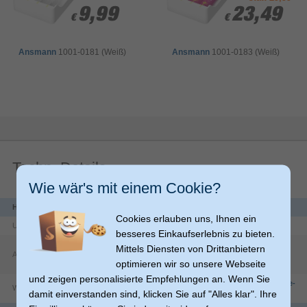
9,99
9,99
23,49
23,49
Buchoptik
€
€
€
€
Klassische Buchoptik: verleiht einen eleganten, zeitlosen Touch
Ansmann
1001-0181 (Weiß)
Ansmann
1001-0183 (Weiß)
Cover mit Unterfütterung
Die hochwertige Unterfütterung des Covers wirkt stilvoll und
überzeugt mit einer weichen, angenehmen Haptik
Techn. Details
Wie wär's mit einem Cookie?
Herstellerdaten
Cookies erlauben uns, Ihnen ein
Unternehmen
Hama GmbH & Co KG
besseres Einkaufserlebnis zu bieten.
Dresdner Str.
9
Mittels Diensten von Drittanbietern
Adresse
86653
Monheim
optimieren wir so unsere Webseite
DE
und zeigen personalisierte Empfehlungen an. Wenn Sie
https://countries.hama.com/legal/corporate-
Website
damit einverstanden sind, klicken Sie auf "Alles klar". Ihre
information