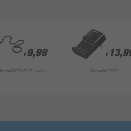
9,99
9,99
13,9
13,9
€
€
€
€
Hama
00027837 (Schwarz)
Hama
00223553
Bewertung & Kommentar speichern