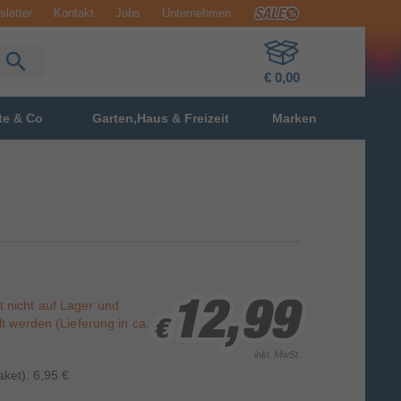
letter
Kontakt
Jobs
Unternehmen
€ 0,00
te & Co
Garten,Haus & Freizeit
Marken
st nicht auf Lager und
12,99
12,99
12,99
t werden (Lieferung in ca.
€
€
€
inkl. MwSt.
ket): 6,95 €