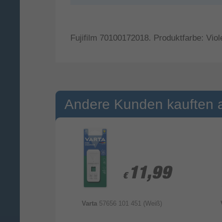
Fujifilm 70100172018. Produktfarbe: Vio
Andere Kunden kauften 
5,99
5,99
11,99
11,99
€
€
V (Weiß)
Varta
57656 101 451 (Weiß)