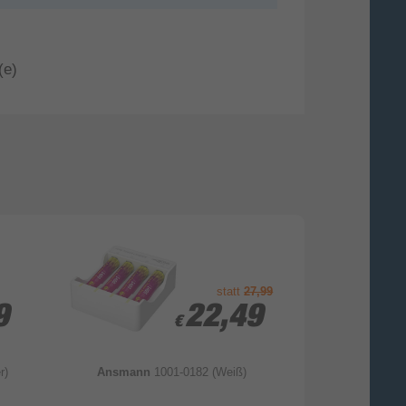
(e)
statt
27,99
9
9
22,49
22,49
€
€
r)
Ansmann
1001-0182 (Weiß)
Hama
0009