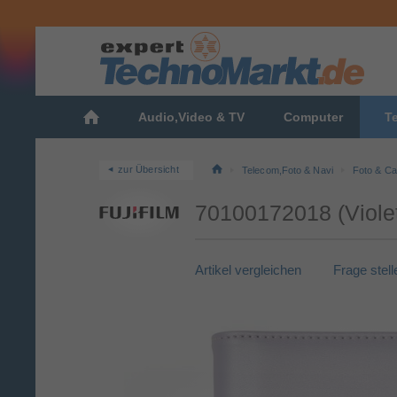
Audio,Video & TV
Computer
T
zur Übersicht
Telecom,Foto & Navi
Foto & C
70100172018 (Violet
Artikel vergleichen
Frage stell