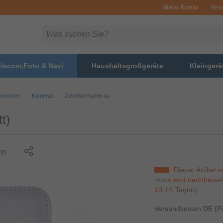
Mein Konto
News
elecom,Foto & Navi
Haushaltsgroßgeräte
Kleingerä
amcorder
Kameras
Zubehör Kameras
t)
en
Dieser Artikel i
muss erst nachbestell
10-14 Tagen)
Versandkosten DE (Pa