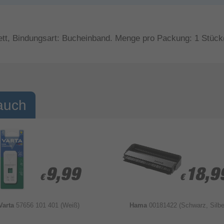
lett, Bindungsart: Bucheinband. Menge pro Packung: 1 Stück
auch
9,99
9,99
18,9
18,9
€
€
€
€
Varta
57656 101 401 (Weiß)
Hama
00181422 (Schwarz, Silbe