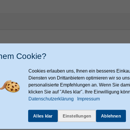
inem Cookie?
Cookies erlauben uns, Ihnen ein besseres Einkauf
rope GmbH
Diensten von Drittanbietern optimieren wir so u
lee
6
personalisierte Empfehlungen an. Wenn Sie dami
n
klicken Sie auf "Alles klar". Ihre Einwilligung kön
Datenschutzerklärung
Impressum
fujifilm.com/en/all-regions/eu/de
de
Alles klar
Einstellungen
Ablehnen
Sonstiges