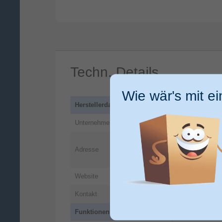
Techn. Details
Wie wär's mit e
Herstellerdaten
Unternehmen
FUJIFILM Eu
Balcke-Dürr-Al
Adresse
40882
Ratinge
DE
Website
https://global.
Kontakt
instax@pm2s.
Funktionen