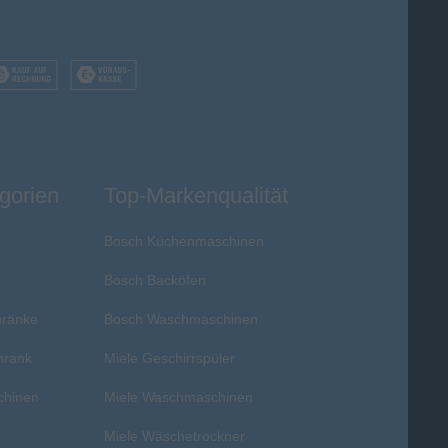
gorien
Top-Markenqualität
Bosch Küchenmaschinen
Bosch Backöfen
hränke
Bosch Waschmaschinen
hrank
Miele Geschirrspüler
chinen
Miele Waschmaschinen
r
Miele Wäschetrockner