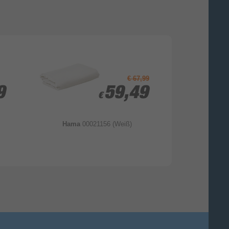
€ 67,99
9
9
59,49
59,49
€
€
Hama
00021156 (Weiß)
Fujifilm
Inst