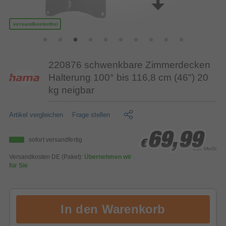
versandkostenfrei
220876 schwenkbare Zimmerdecken
Halterung 100° bis 116,8 cm (46") 20
kg neigbar
Artikel vergleichen
Frage stellen
69,99
69,99
69,99
sofort versandfertig
€
€
€
inkl. MwSt.
Versandkosten DE (Paket):
Übernehmen wir
für Sie