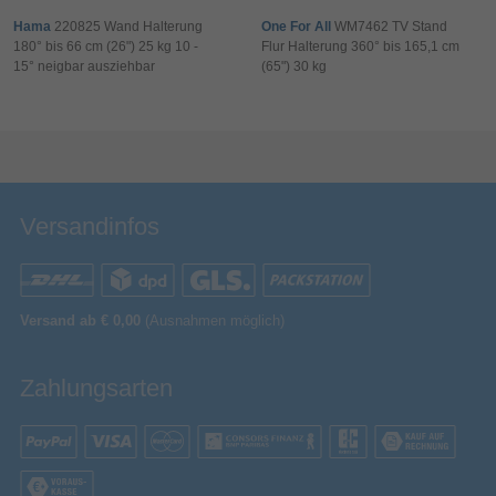
Verpackungsinhalt
Hama
220825 Wand Halterung
One For All
WM7462 TV Stand
180° bis 66 cm (26") 25 kg 10 -
Flur Halterung 360° bis 165,1 cm
Montageset
15° neigbar ausziehbar
(65") 30 kg
Sonstiges
Bewertung & Kommentar speichern
Artikelnummer
11190435410
Herstellerartikelnummer
00220876
Versandinfos
Versand ab € 0,00
(Ausnahmen möglich)
Zahlungsarten