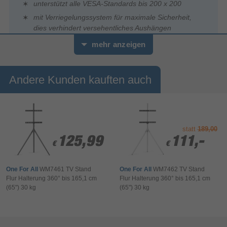
unterstützt alle VESA-Standards bis 200 x 200
mit Verriegelungssystem für maximale Sicherheit,
dies verhindert versehentliches Aushängen
Fernseher ideal außer Reichweite von Kindern und
mehr anzeigen
Haustieren platzieren
perfekt für die flexible Deckenbefestigung von
Flachbildschirmen zu Hause im Wohnzimmer oder
Andere Kunden kauften auch
Schlafzimmer über dem Bett, aber auch im Büro, in
Meetingräumen, Lobbys, Wartezimmern, Restaurants
und Bars
statt
189,00
125,99
125,99
111,-
111,-
10-Jahres-Garantie
€
€
€
€
10 Jahre Garantie: ein Garantieversprechen an die
Langlebigkeit, weit über die gesetzliche Gewährleistung hinaus
One For All
WM7461 TV Stand
One For All
WM7462 TV Stand
Flur Halterung 360° bis 165,1 cm
Flur Halterung 360° bis 165,1 cm
Geprüfte Qualität
(65") 30 kg
(65") 30 kg
Gehen Sie auf Nummer sicher mit unserer geprüften Sicherheit:
anspruchsvolle Belastungs-, Stabilitäts- und Funktionstests
garantieren hohe Qualitätsstandards