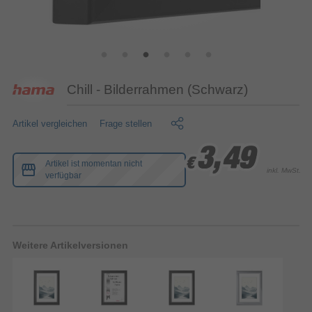
Chill - Bilderrahmen (Schwarz)
Artikel vergleichen
Frage stellen
3,49
3,49
3,49
€
€
€
Artikel ist momentan nicht
inkl. MwSt.
verfügbar
Weitere Artikelversionen