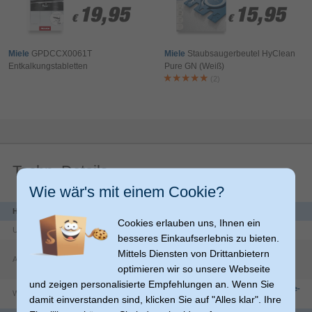
19,95
19,95
15,95
15,95
€
€
€
€
Miele
GPDCCX0061T
Miele
Staubsaugerbeutel HyClean
Entkalkungstabletten
Pure GN (Weiß)
(2)
Techn. Details
Wie wär's mit einem Cookie?
Herstellerdaten
Cookies erlauben uns, Ihnen ein
Unternehmen
Hama GmbH & Co KG
besseres Einkaufserlebnis zu bieten.
Dresdner Str.
9
Mittels Diensten von Drittanbietern
Adresse
86653
Monheim
optimieren wir so unsere Webseite
DE
und zeigen personalisierte Empfehlungen an. Wenn Sie
https://countries.hama.com/legal/corporate-
Website
damit einverstanden sind, klicken Sie auf "Alles klar". Ihre
information