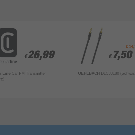
€ 14,
26,99
26,99
7,50
7,50
€
€
€
€
ar Line
Car FM Transmitter
OEHLBACH
D1C33180 (Schwar
rz)
Bewertung & Kommentar speichern