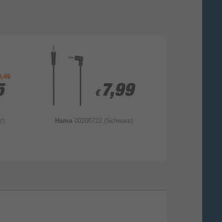
2,49
5
5
7,99
7,99
€
€
z)
Hama
00200722 (Schwarz)
OEHLBAC