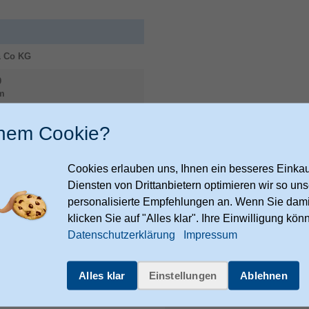
 Co KG
9
m
inem Cookie?
ies.hama.com/legal/corporate-
Cookies erlauben uns, Ihnen ein besseres Einkauf
Verpackungsdaten
Diensten von Drittanbietern optimieren wir so u
Verpackungstiefe
personalisierte Empfehlungen an. Wenn Sie dami
klicken Sie auf "Alles klar". Ihre Einwilligung kön
Verpackungshöhe
Datenschutzerklärung
Impressum
Verpackungsbreite
Sonstiges
Alles klar
Einstellungen
Ablehnen
Artikelnummer