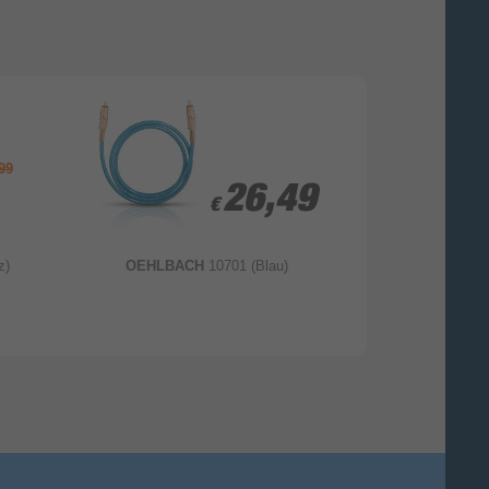
99
26,49
26,49
€
€
z)
OEHLBACH
10701 (Blau)
OEHLBAC