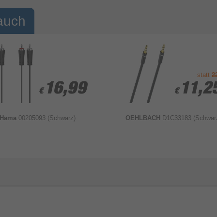
auch
statt
2
16,99
16,99
11,2
11,2
€
€
€
€
Hama
00205093 (Schwarz)
OEHLBACH
D1C33183 (Schwar