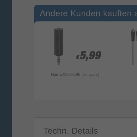
Andere Kunden kauften 
6,99
6,99
5,99
5,99
€
€
chwarz)
Hama
00205196 (Schwarz)
Techn. Details