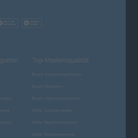
gorien
Top-Markenqualität
Bosch Küchenmaschinen
Bosch Backöfen
hränke
Bosch Waschmaschinen
hrank
Miele Geschirrspüler
chinen
Miele Waschmaschinen
r
Miele Wäschetrockner