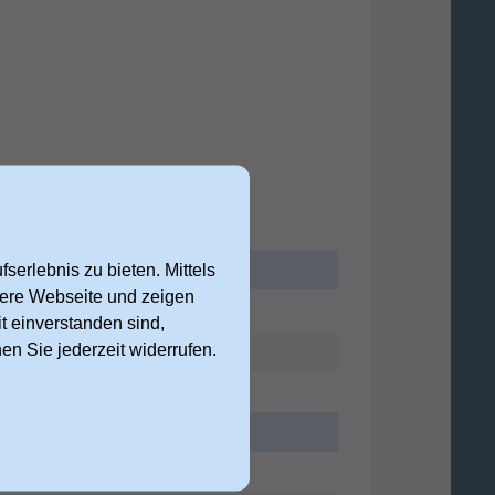
serlebnis zu bieten. Mittels
nsere Webseite und zeigen
120 mm
t einverstanden sind,
nen Sie jederzeit widerrufen.
20 mm
135 mm
11990613410