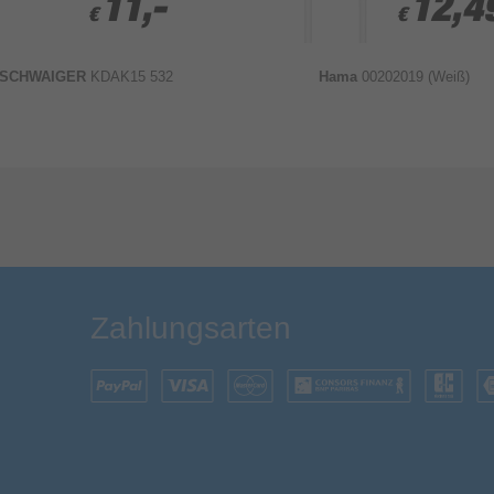
11,-
11,-
12,4
12,4
€
€
€
€
SCHWAIGER
KDAK15 532
Hama
00202019 (Weiß)
Bewertung & Kommentar speichern
Zahlungsarten