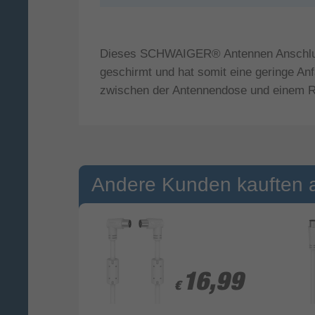
Dieses SCHWAIGER® Antennen Anschlusska
geschirmt und hat somit eine geringe Anf
zwischen der Antennendose und einem Re
Andere Kunden kauften 
0,99
0,99
16,99
16,99
€
€