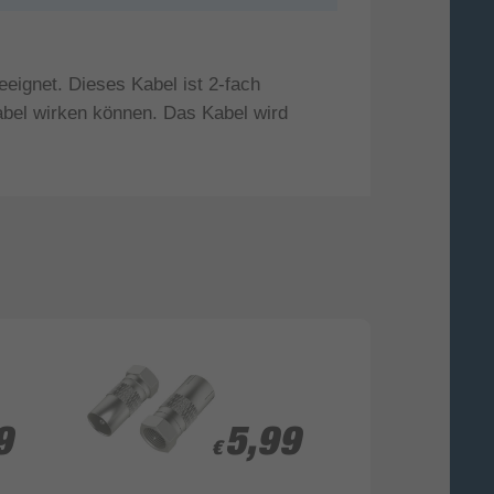
eignet. Dieses Kabel ist 2-fach
Kabel wirken können. Das Kabel wird
9
9
5,99
5,99
€
€