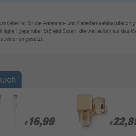
bel ist für die Antennen- und Kabelfernsehinstallation ge
älligkeit gegenüber Störeinflüssen, die von außen auf das 
ceiver eingesetzt.
auch
16,99
16,99
22,8
22,8
€
€
€
€