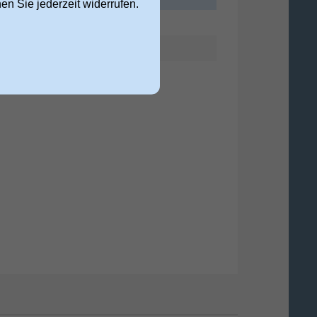
nen Sie jederzeit widerrufen.
11857214675
KVK15 532