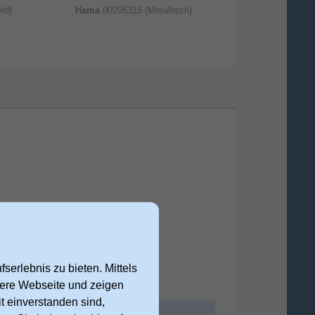
ld)
Hama
00205315 (Metallisch)
Hama
0
serlebnis zu bieten. Mittels
nsere Webseite und zeigen
t einverstanden sind,