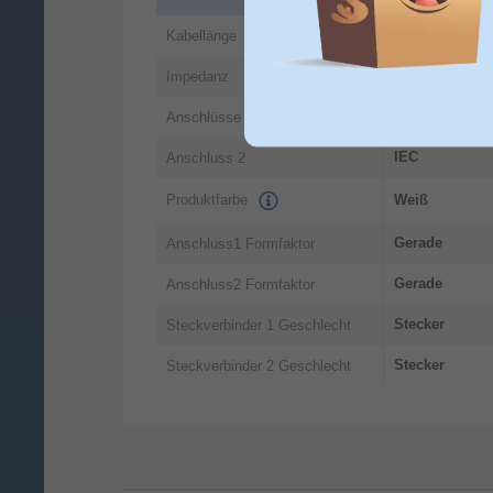
1,5 m
Kabellänge
75 Ohm
Impedanz
Antenne
Anschlüsse
IEC
Anschluss 2
Produktfarbe
Weiß
Gerade
Anschluss1 Formfaktor
Gerade
Anschluss2 Formfaktor
Stecker
Steckverbinder 1 Geschlecht
Stecker
Steckverbinder 2 Geschlecht