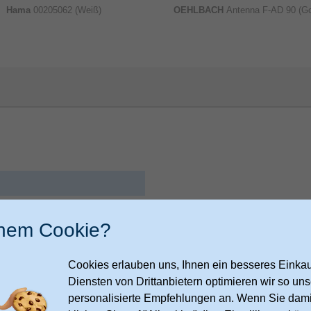
Hama
00205062 (Weiß)
OEHLBACH
Antenna F-AD 90 (Go
mbH
inem Cookie?
raße
17
zenn
Cookies erlauben uns, Ihnen ein besseres Einkauf
Diensten von Drittanbietern optimieren wir so u
ger.de/policies/legal-notice
personalisierte Empfehlungen an. Wenn Sie dami
Sonstiges