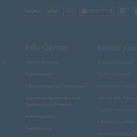
Info-Center
Beliebte Kate
Ihre
Unsere Services
Einbaukühlschrank
Versandinfos
Tischkühlschrank
Informationen zu Lieferzeiten
freistehende Kühlsc
Garantieverlängerung und
Side-by-Side Kühlsc
Geräteschutz Premium
Toplader Waschmas
Zahlungsarten
Induktionskochfelde
Finanzierung
Gefrierschränke & T