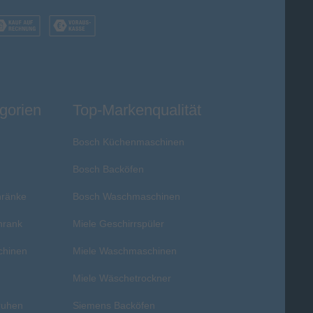
gorien
Top-Markenqualität
Bosch Küchenmaschinen
Bosch Backöfen
hränke
Bosch Waschmaschinen
hrank
Miele Geschirrspüler
chinen
Miele Waschmaschinen
r
Miele Wäschetrockner
ruhen
Siemens Backöfen