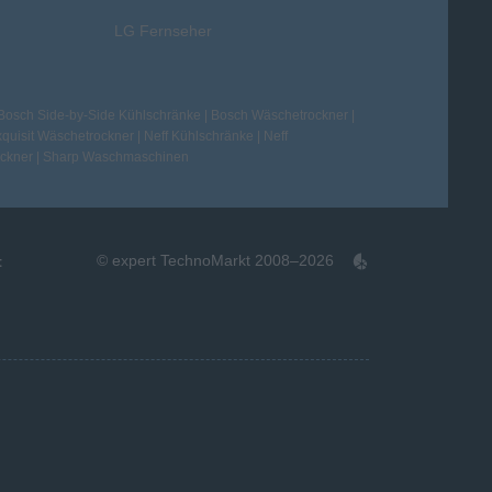
LG Fernseher
Bosch Side-by-Side Kühlschränke
|
Bosch Wäschetrockner
|
quisit Wäschetrockner
|
Neff Kühlschränke
|
Neff
ckner
|
Sharp Waschmaschinen
© expert TechnoMarkt 2008–2026
t