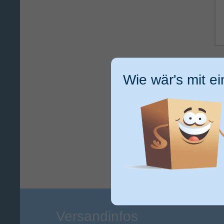
Ic
ge
Wie wär's mit e
ku
Versandinfos