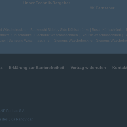
Unser Technik-Ratgeber
8K Fernseher
t Wäschetrockner
|
Bauknecht Side by Side Kühlschränke
|
Bosch Kühlschränke
|
tructa Kühlschränke
|
Electrolux Waschmaschinen
|
Exquisit Waschmaschinen
|
Ex
kner
|
Samsung Waschmaschinen
|
Siemens Wäschetrockner
|
Siemens Wäschetro
tz
Erklärung zur Barrierefreiheit
Vertrag widerrufen
Kontak
 BNP Paribas S.A.
e des § 6a PangV dar.