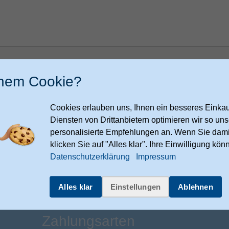
h bin damit einverstanden, dass meine Daten zur Bearbeitung meiner
speichert werden. Ich kann meine Einwilligung jederzeit per E-Mail an
inem Cookie?
ndenservice@expert-technomarkt.de
widerrufen.
Cookies erlauben uns, Ihnen ein besseres Einkauf
Diensten von Drittanbietern optimieren wir so u
Nachri
personalisierte Empfehlungen an. Wenn Sie dami
klicken Sie auf "Alles klar". Ihre Einwilligung kön
Datenschutzerklärung
Impressum
Alles klar
Einstellungen
Ablehnen
Zahlungsarten