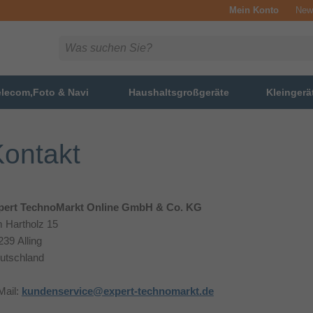
Mein Konto
News
elecom,Foto & Navi
Haushaltsgroßgeräte
Kleingerä
ontakt
pert TechnoMarkt Online GmbH & Co. KG
 Hartholz 15
239 Alling
utschland
Mail:
kundenservice@expert-technomarkt.de