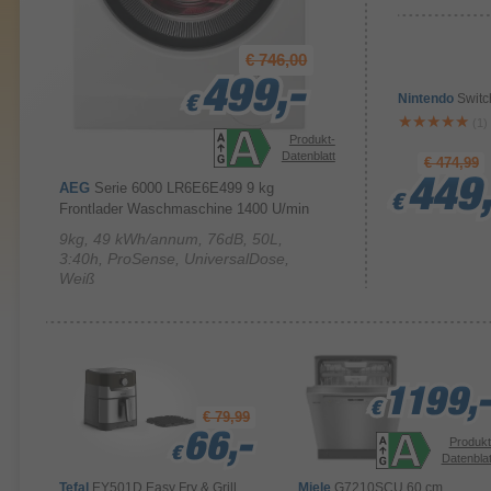
€ 746,00
499,-
499,-
499,-
Nintendo
Switc
€
€
€
(1)
Produkt-
Datenblatt
€ 474,99
449,
449,
449,
AEG
Serie 6000 LR6E6E499 9 kg
€
€
€
Frontlader Waschmaschine 1400 U/min
9kg, 49 kWh/annum, 76dB, 50L,
3:40h, ProSense, UniversalDose,
Weiß
1199,-
1199,-
1199,-
€
€
€
€ 79,99
66,-
66,-
66,-
Produkt
€
€
€
Datenblat
Tefal
EY501D Easy Fry & Grill
Miele
G7210SCU 60 cm