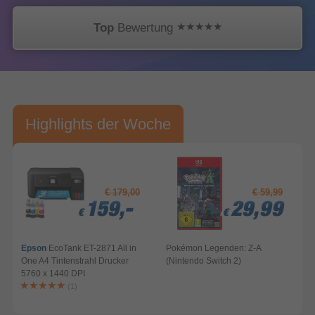
Top
Bewertung
Highlights der Woche
€ 179,00
€ 59,99
159,-
159,-
159,-
29,99
29,99
29,99
€
€
€
€
€
€
Epson
EcoTank ET-2871 All in
Pokémon Legenden: Z-A
One A4 Tintenstrahl Drucker
(Nintendo Switch 2)
A
5760 x 1440 DPI
(1)