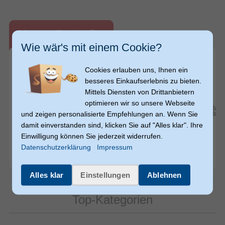
Unsere Bestseller
Wie wär's mit einem Cookie?
Cookies erlauben uns, Ihnen ein
besseres Einkaufserlebnis zu bieten.
Mittels Diensten von Drittanbietern
119,-
119,-
0
0
249,95
249,95
€
€
€
€
optimieren wir so unsere Webseite
Produkt-
und zeigen personalisierte Empfehlungen an. Wenn Sie
Datenblatt
Ninebot by Segway
Externer
Samsung
Galaxy A16 128 GB
damit einverstanden sind, klicken Sie auf "Alles klar". Ihre
Zusatzakku 48V für MAX G3 /
4G Smartphone 17 cm (6.7
E
Einwilligung können Sie jederzeit widerrufen.
F3 / F3 Pro / GT3
Zoll) 2,0 GHz Android 50 MP
Datenschutzerklärung
Impressum
Dreifach Kamera Dual Sim
L
(10)
WiFi 5 (Schwarz)
(1)
Alles klar
Einstellungen
Ablehnen
Top-Kategorien