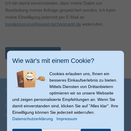
Ich bin damit einverstanden, dass meine Daten zur
Bearbeitung meiner Anfrage gespeichert werden. Ich kann
meine Einwilligung jederzeit per E-Mail an
kundenservice@expert-technomarkt.de
widerrufen.
Nachricht abschicken
Wie wär's mit einem Cookie?
Cookies erlauben uns, Ihnen ein
besseres Einkaufserlebnis zu bieten.
Mittels Diensten von Drittanbietern
Versandinfos
optimieren wir so unsere Webseite
und zeigen personalisierte Empfehlungen an. Wenn Sie
damit einverstanden sind, klicken Sie auf "Alles klar". Ihre
Einwilligung können Sie jederzeit widerrufen.
Versand ab € 0,00
(Ausnahmen möglich)
Datenschutzerklärung
Impressum