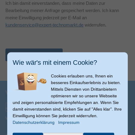
Ich bin damit einverstanden, dass meine Daten zur
Bearbeitung meiner Anfrage gespeichert werden. Ich kann
meine Einwilligung jederzeit per E-Mail an
kundenservice@expert-technomarkt.de
widerrufen.
Nachricht abschicken
Wie wär's mit einem Cookie?
Cookies erlauben uns, Ihnen ein
besseres Einkaufserlebnis zu bieten.
Mittels Diensten von Drittanbietern
Versandinfos
optimieren wir so unsere Webseite
und zeigen personalisierte Empfehlungen an. Wenn Sie
damit einverstanden sind, klicken Sie auf "Alles klar". Ihre
Einwilligung können Sie jederzeit widerrufen.
Versand ab € 0,00
(Ausnahmen möglich)
Datenschutzerklärung
Impressum