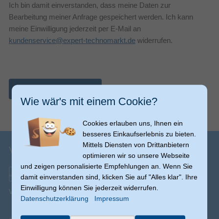
Ich bin damit einverstanden, dass meine Daten zur
Bearbeitung meiner Anfrage gespeichert werden. Ich kann
meine Einwilligung jederzeit per E-Mail an
kundenservice@expert-technomarkt.de
widerrufen.
Nachricht abschicken
Wie wär's mit einem Cookie?
Cookies erlauben uns, Ihnen ein
besseres Einkaufserlebnis zu bieten.
Mittels Diensten von Drittanbietern
Versandinfos
optimieren wir so unsere Webseite
und zeigen personalisierte Empfehlungen an. Wenn Sie
damit einverstanden sind, klicken Sie auf "Alles klar". Ihre
Einwilligung können Sie jederzeit widerrufen.
Versand ab € 0,00
(Ausnahmen möglich)
Datenschutzerklärung
Impressum