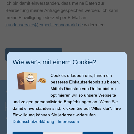
Ich bin damit einverstanden, dass meine Daten zur
Bearbeitung meiner Anfrage gespeichert werden. Ich kann
meine Einwilligung jederzeit per E-Mail an
kundenservice@expert-technomarkt.de
widerrufen.
Nachricht abschicken
Wie wär's mit einem Cookie?
Cookies erlauben uns, Ihnen ein
besseres Einkaufserlebnis zu bieten.
Mittels Diensten von Drittanbietern
Versandinfos
optimieren wir so unsere Webseite
und zeigen personalisierte Empfehlungen an. Wenn Sie
damit einverstanden sind, klicken Sie auf "Alles klar". Ihre
Einwilligung können Sie jederzeit widerrufen.
Versand ab € 0,00
(Ausnahmen möglich)
Datenschutzerklärung
Impressum