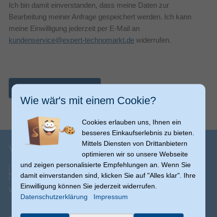
Ich bin damit einverstanden, dass meine Daten zur
Bearbeitung meiner Anfrage gespeichert werden. Ich kann
meine Einwilligung jederzeit per E-Mail an
kundenservice@expert-technomarkt.de
widerrufen.
Nachricht abschicken
Wie wär's mit einem Cookie?
Cookies erlauben uns, Ihnen ein
besseres Einkaufserlebnis zu bieten.
Mittels Diensten von Drittanbietern
Versandinfos
optimieren wir so unsere Webseite
und zeigen personalisierte Empfehlungen an. Wenn Sie
damit einverstanden sind, klicken Sie auf "Alles klar". Ihre
Einwilligung können Sie jederzeit widerrufen.
Versand ab € 0,00
(Ausnahmen möglich)
Datenschutzerklärung
Impressum