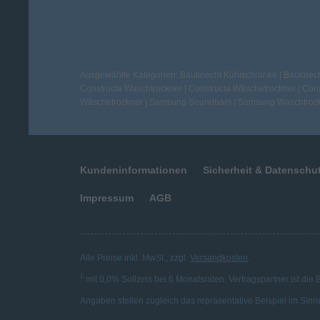
Ausgewählte Kategorien:
Bauknecht Kühlschränke
|
Bauknech
Constructa Waschtrockner
|
Constructa Wäschetrockner
|
Cons
Wäschetrockner
|
Samsung Soundbars
|
Samsung Waschtroc
Kundeninformationen
Sicherheit & Datenschu
Impressum
AGB
Alle Preise inkl. MwSt., zzgl.
Versandkosten
.
1
mit 0,0% Sollzins bei 6 Monatsraten. Vertragspartner ist die
Angaben stellen zugleich das repräsentative Beispiel im Sinn