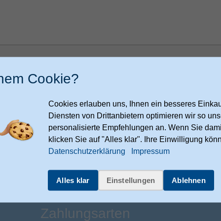
h bin damit einverstanden, dass meine Daten zur Bearbeitung meiner
speichert werden. Ich kann meine Einwilligung jederzeit per E-Mail an
inem Cookie?
ndenservice@expert-technomarkt.de
widerrufen.
Cookies erlauben uns, Ihnen ein besseres Einkauf
Diensten von Drittanbietern optimieren wir so u
Nachri
personalisierte Empfehlungen an. Wenn Sie dami
klicken Sie auf "Alles klar". Ihre Einwilligung kön
Datenschutzerklärung
Impressum
Alles klar
Einstellungen
Ablehnen
Zahlungsarten