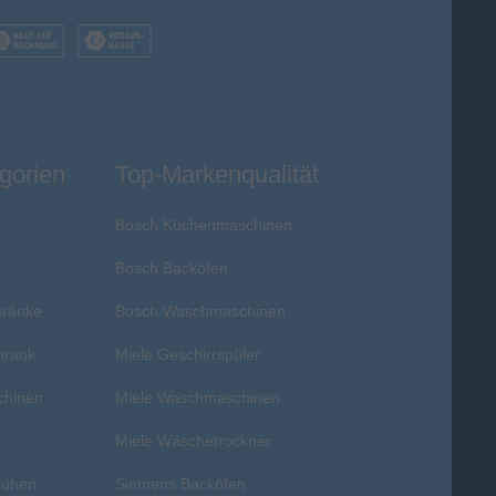
gorien
Top-Markenqualität
Bosch Küchenmaschinen
Bosch Backöfen
hränke
Bosch Waschmaschinen
hrank
Miele Geschirrspüler
chinen
Miele Waschmaschinen
r
Miele Wäschetrockner
ruhen
Siemens Backöfen