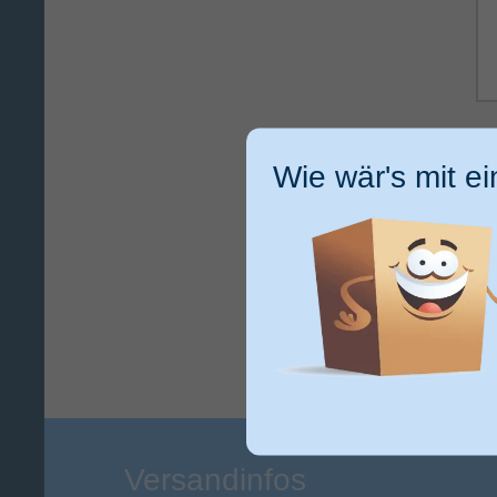
Ic
ge
Wie wär's mit e
ku
Versandinfos