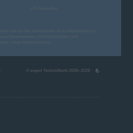
LG Fernseher
Bosch Side-by-Side Kühlschränke
|
Bosch Wäschetrockner
|
quisit Wäschetrockner
|
Neff Kühlschränke
|
Neff
ckner
|
Sharp Waschmaschinen
© expert TechnoMarkt 2008–2026
t