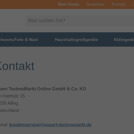
Mein Konto
Newsletter
Kontakt
elecom,Foto & Navi
Haushaltsgroßgeräte
Kleingerä
ontakt
pert TechnoMarkt Online GmbH & Co. KG
 Hartholz 15
239 Alling
utschland
Mail:
kundenservice@expert-technomarkt.de