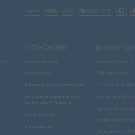
Info-Center
Beliebte Kate
Ihre
Unsere Services
Einbaukühlschrank
Versandinfos
Tischkühlschrank
Informationen zu Lieferzeiten
freistehende Kühlsc
Garantieverlängerung und
Side-by-Side Kühlsc
Geräteschutz Premium
Toplader Waschmas
Zahlungsarten
Induktionskochfelde
Finanzierung
Gefrierschränke & T