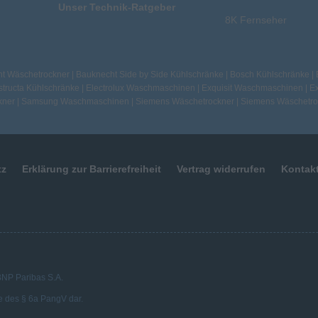
Unser Technik-Ratgeber
8K Fernseher
t Wäschetrockner
|
Bauknecht Side by Side Kühlschränke
|
Bosch Kühlschränke
|
tructa Kühlschränke
|
Electrolux Waschmaschinen
|
Exquisit Waschmaschinen
|
Ex
kner
|
Samsung Waschmaschinen
|
Siemens Wäschetrockner
|
Siemens Wäschetro
tz
Erklärung zur Barrierefreiheit
Vertrag widerrufen
Kontak
 BNP Paribas S.A.
e des § 6a PangV dar.