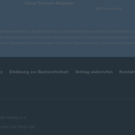
Unser Technik-Ratgeber
8K Fernseher
t Wäschetrockner
|
Bauknecht Side by Side Kühlschränke
|
Bosch Kühlschränke
|
tructa Kühlschränke
|
Electrolux Waschmaschinen
|
Exquisit Waschmaschinen
|
Ex
kner
|
Samsung Waschmaschinen
|
Siemens Wäschetrockner
|
Siemens Wäschetro
tz
Erklärung zur Barrierefreiheit
Vertrag widerrufen
Kontak
 BNP Paribas S.A.
e des § 6a PangV dar.