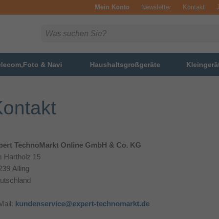
Mein Konto
Newsletter
Kontakt
elecom,Foto & Navi
Haushaltsgroßgeräte
Kleingerä
ontakt
pert TechnoMarkt Online GmbH & Co. KG
 Hartholz 15
239 Alling
utschland
Mail:
kundenservice@expert-technomarkt.de