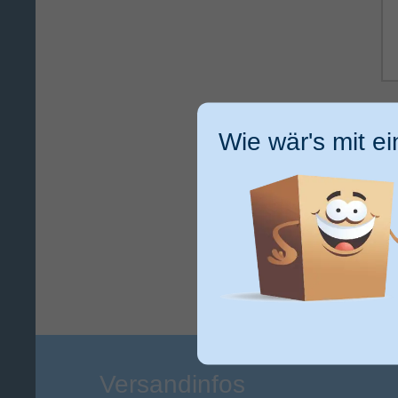
Ic
ge
Wie wär's mit e
ku
Versandinfos