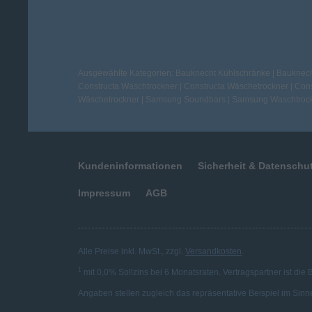
Ausgewählte Kategorien:
Bauknecht Kühlschränke
|
Bauknech
Constructa Waschtrockner
|
Constructa Wäschetrockner
|
Cons
Wäschetrockner
|
Samsung Soundbars
|
Samsung Waschtroc
Kundeninformationen
Sicherheit & Datenschu
Impressum
AGB
Alle Preise inkl. MwSt., zzgl.
Versandkosten
.
1
mit 0,0% Sollzins bei 6 Monatsraten. Vertragspartner ist die
Angaben stellen zugleich das repräsentative Beispiel im Sinn