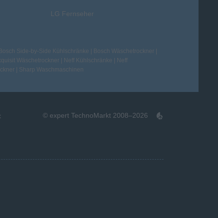
LG Fernseher
Bosch Side-by-Side Kühlschränke
|
Bosch Wäschetrockner
|
quisit Wäschetrockner
|
Neff Kühlschränke
|
Neff
ckner
|
Sharp Waschmaschinen
© expert TechnoMarkt 2008–2026
t