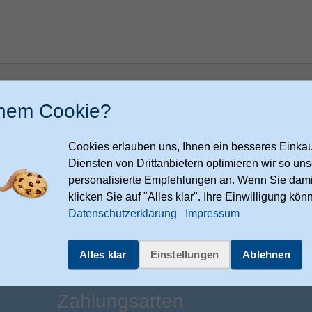
h bin damit einverstanden, dass meine Daten zur Bearbeitung meiner
speichert werden. Ich kann meine Einwilligung jederzeit per E-Mail an
inem Cookie?
ndenservice@expert-technomarkt.de
widerrufen.
Cookies erlauben uns, Ihnen ein besseres Einkauf
Diensten von Drittanbietern optimieren wir so u
Nachri
personalisierte Empfehlungen an. Wenn Sie dami
klicken Sie auf "Alles klar". Ihre Einwilligung kön
Datenschutzerklärung
Impressum
Alles klar
Einstellungen
Ablehnen
Zahlungsarten