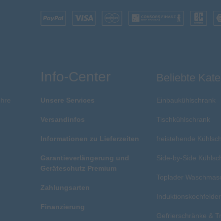
Info-Center
Beliebte Kate
Ihre
Unsere Services
Einbaukühlschrank
Versandinfos
Tischkühlschrank
Informationen zu Lieferzeiten
freistehende Kühlsc
Garantieverlängerung und
Side-by-Side Kühlsc
Geräteschutz Premium
Toplader Waschmas
Zahlungsarten
Induktionskochfelde
Finanzierung
Gefrierschränke & T