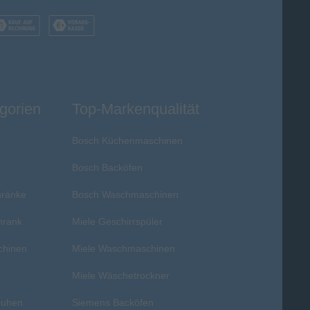
gorien
Top-Markenqualität
Bosch Küchenmaschinen
Bosch Backöfen
hränke
Bosch Waschmaschinen
hrank
Miele Geschirrspüler
chinen
Miele Waschmaschinen
r
Miele Wäschetrockner
ruhen
Siemens Backöfen