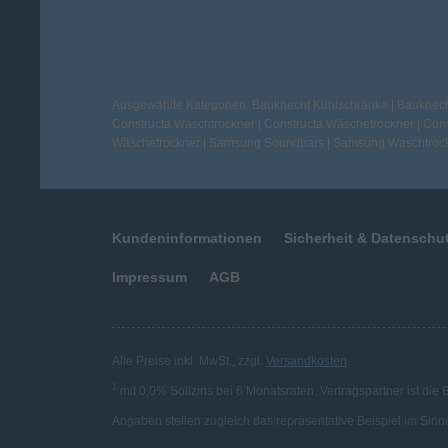
Ausgewählte Kategorien:
Bauknecht Kühlschränke
|
Bauknech
Constructa Waschtrockner
|
Constructa Wäschetrockner
|
Cons
Wäschetrockner
|
Samsung Soundbars
|
Samsung Waschtroc
Kundeninformationen
Sicherheit & Datenschu
Impressum
AGB
Alle Preise inkl. MwSt., zzgl.
Versandkosten
.
1
mit 0,0% Sollzins bei 6 Monatsraten. Vertragspartner ist die
Angaben stellen zugleich das repräsentative Beispiel im Sinn