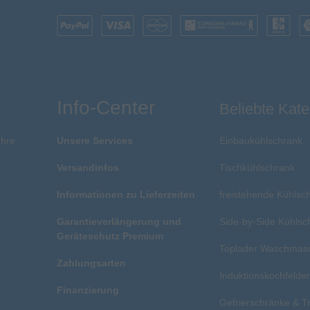
Info-Center
Beliebte Kate
Ihre
Unsere Services
Einbaukühlschrank
Versandinfos
Tischkühlschrank
Informationen zu Lieferzeiten
freistehende Kühlsc
Garantieverlängerung und
Side-by-Side Kühlsc
Geräteschutz Premium
Toplader Waschmas
Zahlungsarten
Induktionskochfelde
Finanzierung
Gefrierschränke & T