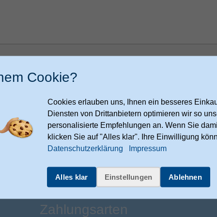
h bin damit einverstanden, dass meine Daten zur Bearbeitung meiner
speichert werden. Ich kann meine Einwilligung jederzeit per E-Mail an
inem Cookie?
ndenservice@expert-technomarkt.de
widerrufen.
Cookies erlauben uns, Ihnen ein besseres Einkauf
Diensten von Drittanbietern optimieren wir so u
Nachri
personalisierte Empfehlungen an. Wenn Sie dami
klicken Sie auf "Alles klar". Ihre Einwilligung kön
Datenschutzerklärung
Impressum
Alles klar
Einstellungen
Ablehnen
Zahlungsarten