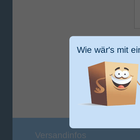
Ic
ge
Wie wär's mit e
ku
Versandinfos