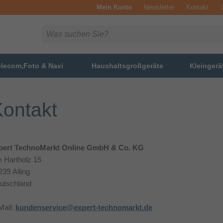
Mein Konto
Newsletter
Kontakt
elecom,Foto & Navi
Haushaltsgroßgeräte
Kleingerä
ontakt
pert TechnoMarkt Online GmbH & Co. KG
 Hartholz 15
239 Alling
utschland
Mail:
kundenservice@expert-technomarkt.de