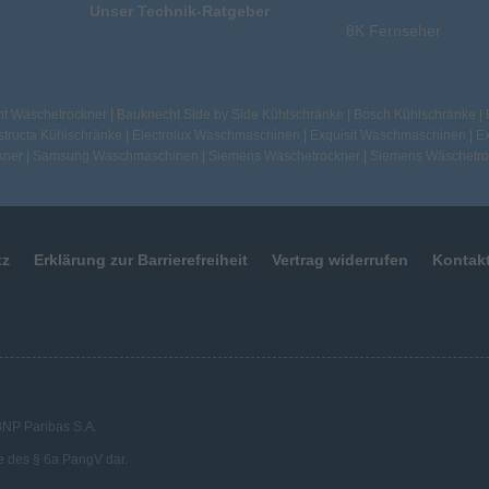
Unser Technik-Ratgeber
8K Fernseher
t Wäschetrockner
|
Bauknecht Side by Side Kühlschränke
|
Bosch Kühlschränke
|
tructa Kühlschränke
|
Electrolux Waschmaschinen
|
Exquisit Waschmaschinen
|
Ex
kner
|
Samsung Waschmaschinen
|
Siemens Wäschetrockner
|
Siemens Wäschetro
tz
Erklärung zur Barrierefreiheit
Vertrag widerrufen
Kontak
 BNP Paribas S.A.
e des § 6a PangV dar.