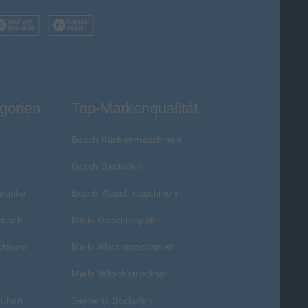
gorien
Top-Markenqualität
Bosch Küchenmaschinen
Bosch Backöfen
hränke
Bosch Waschmaschinen
hrank
Miele Geschirrspüler
chinen
Miele Waschmaschinen
r
Miele Wäschetrockner
ruhen
Siemens Backöfen