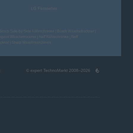
LG Fernseher
Bosch Side-by-Side Kühlschränke
|
Bosch Wäschetrockner
|
quisit Wäschetrockner
|
Neff Kühlschränke
|
Neff
ckner
|
Sharp Waschmaschinen
© expert TechnoMarkt 2008–2026
t