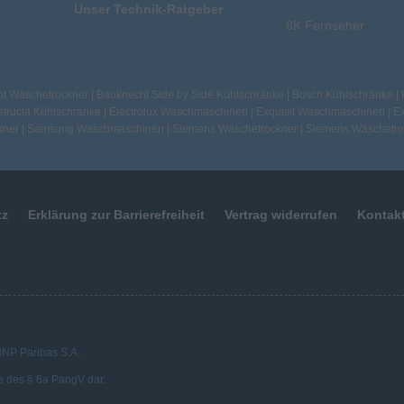
Unser Technik-Ratgeber
8K Fernseher
t Wäschetrockner
|
Bauknecht Side by Side Kühlschränke
|
Bosch Kühlschränke
|
tructa Kühlschränke
|
Electrolux Waschmaschinen
|
Exquisit Waschmaschinen
|
Ex
kner
|
Samsung Waschmaschinen
|
Siemens Wäschetrockner
|
Siemens Wäschetro
tz
Erklärung zur Barrierefreiheit
Vertrag widerrufen
Kontak
 BNP Paribas S.A.
e des § 6a PangV dar.