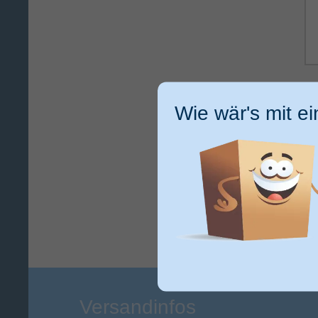
Ic
ge
Wie wär's mit e
ku
Versandinfos