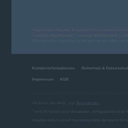
Ausgewählte Kategorien:
Bauknecht Kühlschränke
|
Bauknech
Constructa Waschtrockner
|
Constructa Wäschetrockner
|
Cons
Wäschetrockner
|
Samsung Soundbars
|
Samsung Waschtroc
Kundeninformationen
Sicherheit & Datenschu
Impressum
AGB
Alle Preise inkl. MwSt., zzgl.
Versandkosten
.
1
mit 0,0% Sollzins bei 6 Monatsraten. Vertragspartner ist die
Angaben stellen zugleich das repräsentative Beispiel im Sinn