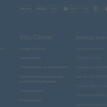
Info-Center
Beliebte Kate
Ihre
Unsere Services
Einbaukühlschrank
Versandinfos
Tischkühlschrank
Informationen zu Lieferzeiten
freistehende Kühlsc
Garantieverlängerung und
Side-by-Side Kühlsc
Geräteschutz Premium
Toplader Waschmas
Zahlungsarten
Induktionskochfelde
Finanzierung
Gefrierschränke & T