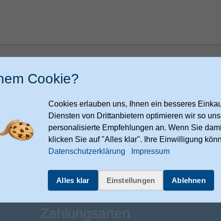
h bin damit einverstanden, dass meine Daten zur Bearbeitung meiner
speichert werden. Ich kann meine Einwilligung jederzeit per E-Mail an
inem Cookie?
ndenservice@expert-technomarkt.de
widerrufen.
Cookies erlauben uns, Ihnen ein besseres Einkauf
Diensten von Drittanbietern optimieren wir so u
Nachri
personalisierte Empfehlungen an. Wenn Sie dami
klicken Sie auf "Alles klar". Ihre Einwilligung kön
Datenschutzerklärung
Impressum
Alles klar
Einstellungen
Ablehnen
Zahlungsarten