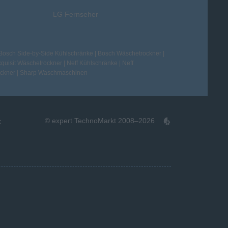
LG Fernseher
Bosch Side-by-Side Kühlschränke
|
Bosch Wäschetrockner
|
quisit Wäschetrockner
|
Neff Kühlschränke
|
Neff
ckner
|
Sharp Waschmaschinen
© expert TechnoMarkt 2008–2026
t