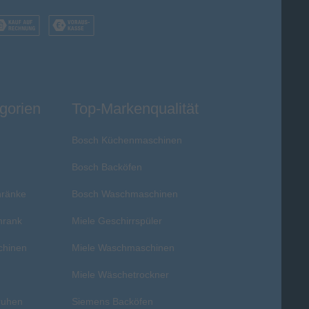
gorien
Top-Markenqualität
Bosch Küchenmaschinen
Bosch Backöfen
hränke
Bosch Waschmaschinen
hrank
Miele Geschirrspüler
chinen
Miele Waschmaschinen
r
Miele Wäschetrockner
ruhen
Siemens Backöfen