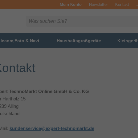
Mein Konto
Newsletter
Kontakt
elecom,Foto & Navi
Haushaltsgroßgeräte
Kleingerä
ontakt
pert TechnoMarkt Online GmbH & Co. KG
 Hartholz 15
239 Alling
utschland
Mail:
kundenservice@expert-technomarkt.de