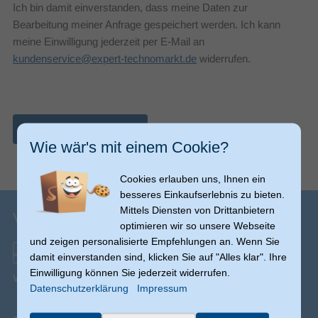
Ich bin damit einverstanden, dass meine Daten zur
Bearbeitung meiner Anfrage gespeichert werden. Ich kann
meine Einwilligung jederzeit per E-Mail an
kundenservice@expert-technomarkt.de
widerrufen.
Nachricht abschicken
Wie wär's mit einem Cookie?
Cookies erlauben uns, Ihnen ein
besseres Einkaufserlebnis zu bieten.
Mittels Diensten von Drittanbietern
Versandinfos
optimieren wir so unsere Webseite
und zeigen personalisierte Empfehlungen an. Wenn Sie
damit einverstanden sind, klicken Sie auf "Alles klar". Ihre
Einwilligung können Sie jederzeit widerrufen.
Versand ab € 0,00
(Ausnahmen möglich)
Datenschutzerklärung
Impressum