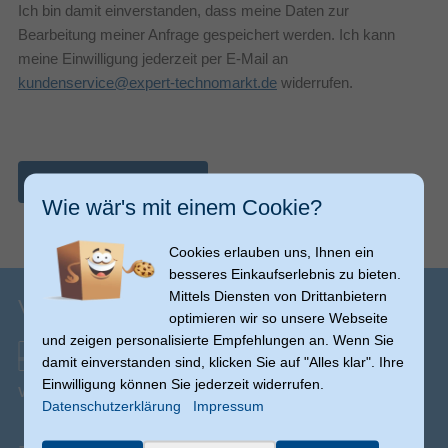
Ich bin damit einverstanden, dass meine Daten zur
Bearbeitung meiner Anfrage gespeichert werden. Ich kann
meine Einwilligung jederzeit per E-Mail an
kundenservice@expert-technomarkt.de
widerrufen.
Nachricht abschicken
Wie wär's mit einem Cookie?
Cookies erlauben uns, Ihnen ein
besseres Einkaufserlebnis zu bieten.
Mittels Diensten von Drittanbietern
Versandinfos
optimieren wir so unsere Webseite
und zeigen personalisierte Empfehlungen an. Wenn Sie
damit einverstanden sind, klicken Sie auf "Alles klar". Ihre
Einwilligung können Sie jederzeit widerrufen.
Versand ab € 0,00
(Ausnahmen möglich)
Datenschutzerklärung
Impressum