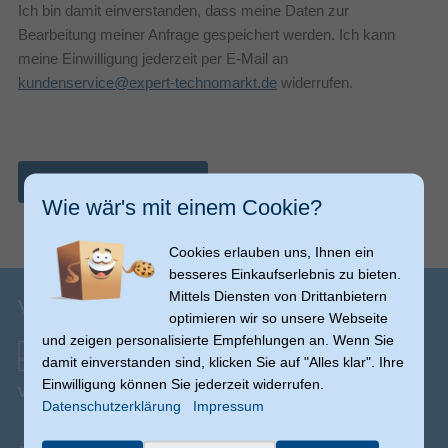
Ich bin damit einverstanden, dass meine Daten zur
Bearbeitung meiner Anfrage gespeichert werden. Ich kann
meine Einwilligung jederzeit per E-Mail an
kundenservice@expert-technomarkt.de
widerrufen.
Nachricht abschicken
Wie wär's mit einem Cookie?
Cookies erlauben uns, Ihnen ein
besseres Einkaufserlebnis zu bieten.
Mittels Diensten von Drittanbietern
Versandinfos
optimieren wir so unsere Webseite
und zeigen personalisierte Empfehlungen an. Wenn Sie
damit einverstanden sind, klicken Sie auf "Alles klar". Ihre
Einwilligung können Sie jederzeit widerrufen.
Versand ab € 0,00
(Ausnahmen möglich)
Datenschutzerklärung
Impressum