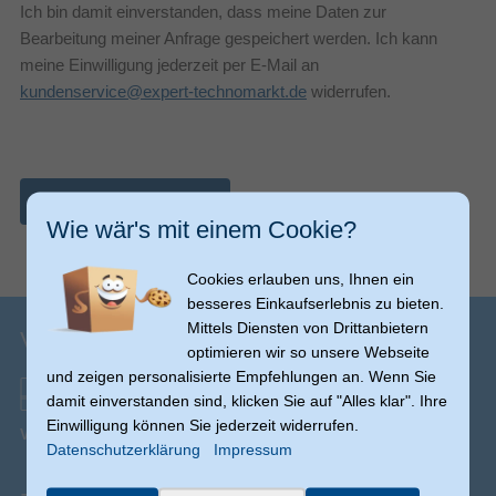
Ich bin damit einverstanden, dass meine Daten zur
Bearbeitung meiner Anfrage gespeichert werden. Ich kann
meine Einwilligung jederzeit per E-Mail an
kundenservice@expert-technomarkt.de
widerrufen.
Nachricht abschicken
Wie wär's mit einem Cookie?
Cookies erlauben uns, Ihnen ein
besseres Einkaufserlebnis zu bieten.
Mittels Diensten von Drittanbietern
Versandinfos
optimieren wir so unsere Webseite
und zeigen personalisierte Empfehlungen an. Wenn Sie
damit einverstanden sind, klicken Sie auf "Alles klar". Ihre
Einwilligung können Sie jederzeit widerrufen.
Versand ab € 0,00
(Ausnahmen möglich)
Datenschutzerklärung
Impressum