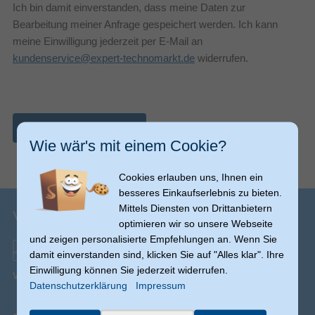
Ich bin damit einverstanden, dass meine Daten zur
Bearbeitung meiner Anfrage gespeichert werden. Ich kann
meine Einwilligung jederzeit per E-Mail an
kundenservice@expert-technomarkt.de
widerrufen.
Nachricht abschicken
Wie wär's mit einem Cookie?
Cookies erlauben uns, Ihnen ein
besseres Einkaufserlebnis zu bieten.
Mittels Diensten von Drittanbietern
Versandinfos
optimieren wir so unsere Webseite
und zeigen personalisierte Empfehlungen an. Wenn Sie
damit einverstanden sind, klicken Sie auf "Alles klar". Ihre
Einwilligung können Sie jederzeit widerrufen.
Versand ab € 0,00
(Ausnahmen möglich)
Datenschutzerklärung
Impressum