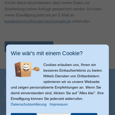
Ich bin damit einverstanden, dass meine Daten zur
Bearbeitung meiner Anfrage gespeichert werden. Ich kann
meine Einwilligung jederzeit per E-Mail an
kundenservice@expert-technomarkt.de
widerrufen.
Nachricht abschicken
Wie wär's mit einem Cookie?
Cookies erlauben uns, Ihnen ein
besseres Einkaufserlebnis zu bieten.
Mittels Diensten von Drittanbietern
Versandinfos
optimieren wir so unsere Webseite
und zeigen personalisierte Empfehlungen an. Wenn Sie
damit einverstanden sind, klicken Sie auf "Alles klar". Ihre
Einwilligung können Sie jederzeit widerrufen.
Versand ab € 0,00
(Ausnahmen möglich)
Datenschutzerklärung
Impressum