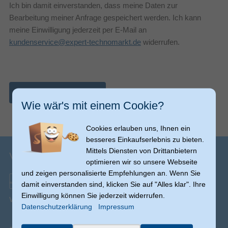
Ich bin damit einverstanden, dass meine Daten zur
Bearbeitung meiner Anfrage gespeichert werden. Ich kann
meine Einwilligung jederzeit per E-Mail an
kundenservice@expert-technomarkt.de
widerrufen.
Nachricht abschicken
Wie wär's mit einem Cookie?
Cookies erlauben uns, Ihnen ein
besseres Einkaufserlebnis zu bieten.
Mittels Diensten von Drittanbietern
Versandinfos
optimieren wir so unsere Webseite
und zeigen personalisierte Empfehlungen an. Wenn Sie
damit einverstanden sind, klicken Sie auf "Alles klar". Ihre
Einwilligung können Sie jederzeit widerrufen.
Versand ab € 0,00
(Ausnahmen möglich)
Datenschutzerklärung
Impressum