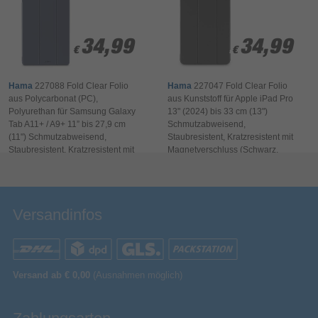
Transparente Rückseite
220 g
Gewicht
Ihr Kommentar*
Tablet-Case mit transparenter Rückseite: Design des Tablets
Verpackungsdaten
bleibt sichtbar
34,99
34,99
34,99
34,99
235 mm
Verpackungstiefe
€
€
€
€
Voller Zugriff
20 mm
Verpackungshöhe
Aussparungen für vollen Zugriff auf Anschlüsse und
Hama
227088 Fold Clear Folio
Hama
227047 Fold Clear Folio
325 mm
Verpackungsbreite
Bedienelemente
aus Polycarbonat (PC),
aus Kunststoff für Apple iPad Pro
Sonstiges
Polyurethan für Samsung Galaxy
13" (2024) bis 33 cm (13")
Tab A11+ / A9+ 11” bis 27,9 cm
Schmutzabweisend,
Artikelnummer
17080259410
Leichter und strapazierfähiger Schutz
(11") Schmutzabweisend,
Staubresistent, Kratzresistent mit
Zuverlässiger Beschützer: Das robuste Obermaterial ist
Bewertung & Kommentar speichern
Herstellerartikelnummer
00227024
Staubresistent, Kratzresistent mit
Magnetverschluss (Schwarz,
strapazierfähig und leicht
Magnetverschluss (Dunkelblau)
Transparent)
Velvet-Style
Total im Trend und samtig-weich: angesagter Velvet-Style
Versandinfos
Versand ab € 0,00
(Ausnahmen möglich)