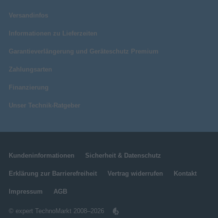
Versandinfos
Informationen zu Lieferzeiten
Garantieverlängerung und Geräteschutz Premium
Zahlungsarten
Finanzierung
Unser Technik-Ratgeber
Kundeninformationen
Sicherheit & Datenschutz
Erklärung zur Barrierefreiheit
Vertrag widerrufen
Kontakt
Impressum
AGB
© expert TechnoMarkt 2008–2026