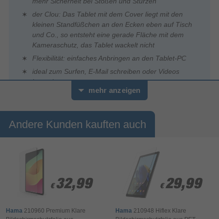
mehr Sicherheit bei Stößen und Stürzen
der Clou: Das Tablet mit dem Cover liegt mit den
kleinen Standfüßchen an den Ecken eben auf Tisch
und Co., so entsteht eine gerade Fläche mit dem
Kameraschutz, das Tablet wackelt nicht
Flexibilität: einfaches Anbringen an den Tablet-PC
ideal zum Surfen, E-Mail schreiben oder Videos
betrachten
mehr anzeigen
perfekte Standfunktion durch einfaches Falten des
Deckels
Andere Kunden kauften auch
Einzigartiger Tabletschutz für das Apple iPad Pro 13" (2024):
D3O-lizenzierte Tablet-Hülle ist der Bodyguard für Ihr Tablet mit
Stoßschutz, Fallschutz und Kratzschutz
D3O – Schutz nach Industriestandard
32,99
32,99
29,99
29,99
€
€
€
€
High-End-Cover mit D3O-Lizenz: Diese Bumper-Hülle garantiert
bruchsicheren und stoßfesten Fallschutz – eine Tablet-
Hama
210960 Premium Klare
Hama
210948 Hiflex Klare
Schutzhülle für jede Situation