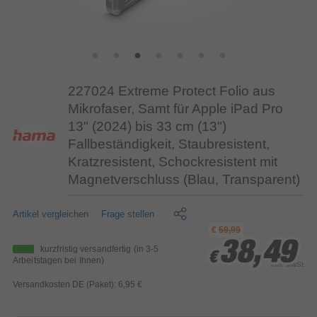
227024 Extreme Protect Folio aus
Mikrofaser, Samt für Apple iPad Pro
13" (2024) bis 33 cm (13")
Fallbeständigkeit, Staubresistent,
Kratzresistent, Schockresistent mit
Magnetverschluss (Blau, Transparent)
Artikel vergleichen
Frage stellen
€
59,99
38,49
38,49
38,49
kurzfristig versandfertig
(in 3-5
€
€
€
Arbeitstagen bei Ihnen)
inkl. MwSt.
Versandkosten DE (Paket): 6,95 €