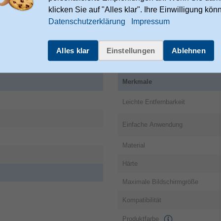
 Co KG
klicken Sie auf "Alles klar". Ihre Einwilligung kön
9
Datenschutzerklärung
Impressum
m
Alles klar
Einstellungen
Ablehnen
ies.hama.com/legal/corporate-
Merkmale
Leichte Entfernbarkeit
Einfache Anwendung
Material
Härte
Maximale Bildschirmgröße
Kompatibilität
Produktfarbe