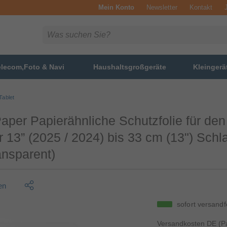
Mein Konto
Newsletter
Kontakt
elecom,Foto & Navi
Haushaltsgroßgeräte
Kleingerä
Tablet
aper Papierähnliche Schutzfolie für den
r 13” (2025 / 2024) bis 33 cm (13") Schla
ansparent)
en
sofort versandf
Versandkosten DE (Pa