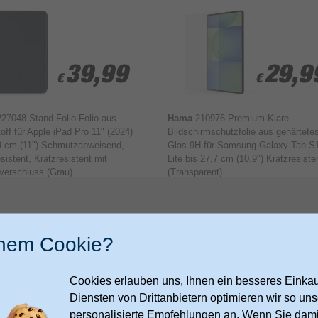
39,99
39,99
29,9
29,9
€
€
€
€
227048 Stand Folio Folio aus
Hama
210976 Premium Klare
off für Apple iPad Pro 11" (2024)
Bildschirmschutzfolie aus gehärtete
9 cm (11") Schmutzabweisend,
Glas 9H für Samsung Galaxy Tab S
sistent, Kratzresistent mit
Lite bis 27,7 cm (10.9") Kratzresiste
verschluss (Grau)
(Transparent)
inem Cookie?
Cookies erlauben uns, Ihnen ein besseres Einkauf
Diensten von Drittanbietern optimieren wir so u
personalisierte Empfehlungen an. Wenn Sie dami