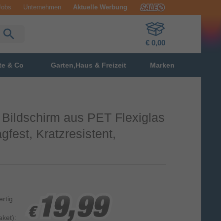
Jobs
Unternehmen
Aktuelle Werbung
€ 0,00
te & Co
Garten,Haus & Freizeit
Marken
 Bildschirm aus PET Flexiglas
gfest, Kratzresistent,
ertig
19,99
19,99
19,99
€
€
€
ket):