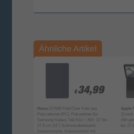
Vorname*
Nac
Ihre Bewertung:
Ähnliche Artikel
Bitte mindestens 20 Wörter eingeben
Ihr Kommentar*
€ 319,00
97,-
97,-
34,99
34,99
€
€
Apple iPad Air
Hama
227088 Fold Clear Folio aus
Apple
ch (M2) iPad Air
Polycarbonat (PC), Polyurethan für
11-inch
th generation)
Samsung Galaxy Tab A11+ / A9+ 11” bis
(5th ge
27,9 cm (11") Schmutzabweisend,
bis 27,
Staubresistent, Kratzresistent mit