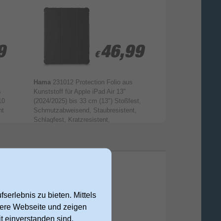
9
9
46,99
46,99
€
€
Hama
231012 Protection Folio aus
Hama
210949 Pr
s
Kunststoff für Apple iPad Air 13"
Bildschirmschutz
10
(2024/2025) bis 33 cm (13") Stoßfest,
Glas 9H für Appl
nt
Schmutzabweisend, Staubresistent,
10.9" (2022) bis 
Schlagfest, Kratzresistent,
Schlagfest, Kratz
Schockresistent mit Magnetverschluss
(Schwarz)
serlebnis zu bieten. Mittels
nsere Webseite und zeigen
t einverstanden sind,