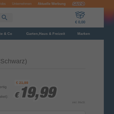
Jobs
Unternehmen
Aktuelle Werbung
€ 0,00
te & Co
Garten,Haus & Freizeit
Marken
(Schwarz)
€
21,99
ertig
19,99
19,99
19,99
€
€
€
ket):
inkl. MwSt.