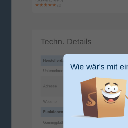
(Schwarz, Weiß)
(1)
Techn. Details
Herstellerdaten
Wie wär's mit e
Unternehmen
Nacon
Rue de la Voye
Adresse
CRT 259273
Fr
FR
Website
https://www.n
Funktionen
Nintendo Swit
Gamingplattformen unterstützt