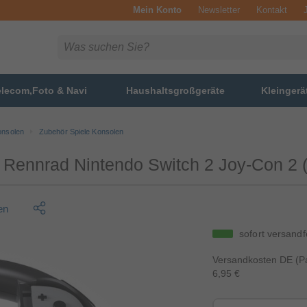
Mein Konto
Newsletter
Kontakt
elecom,Foto & Navi
Haushaltsgroßgeräte
Kleingerä
onsolen
Zubehör Spiele Konsolen
 Rennrad Nintendo Switch 2 Joy-Con 2 
en
sofort versandf
Versandkosten DE (Pa
6,95 €