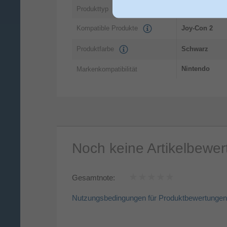
Rennrad
Produkttyp
Kompatible Produkte
Joy-Con 2
Produktfarbe
Schwarz
Nintendo
Markenkompatibilität
Noch keine Artikelbewe
Gesamtnote:
Nutzungsbedingungen für Produktbewertungen