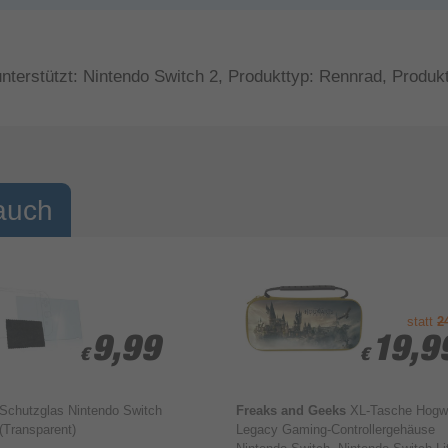
rstützt: Nintendo Switch 2, Produkttyp: Rennrad, Produk
auch
statt
2
9,99
9,99
19,9
19,9
€
€
€
€
Schutzglas Nintendo Switch
Freaks and Geeks
XL-Tasche Hogw
(Transparent)
Legacy Gaming-Controllergehäuse