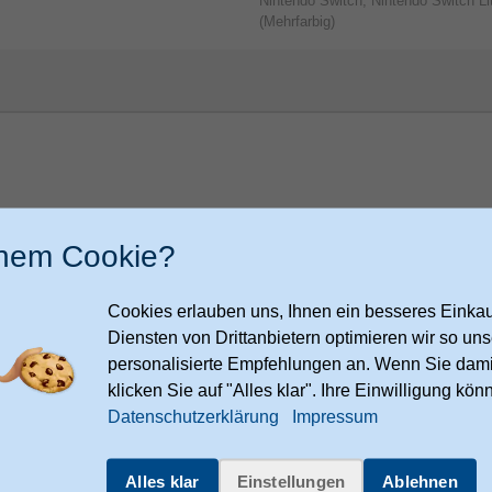
Nintendo Switch, Nintendo Switch Li
(Mehrfarbig)
inem Cookie?
Cookies erlauben uns, Ihnen ein besseres Einkauf
tte
396
etin
Diensten von Drittanbietern optimieren wir so u
personalisierte Empfehlungen an. Wenn Sie dami
klicken Sie auf "Alles klar". Ihre Einwilligung kön
acongaming.com/en/legal-notice
Datenschutzerklärung
Impressum
Sonstiges
ch 2
Artikelnummer
Alles klar
Einstellungen
Ablehnen