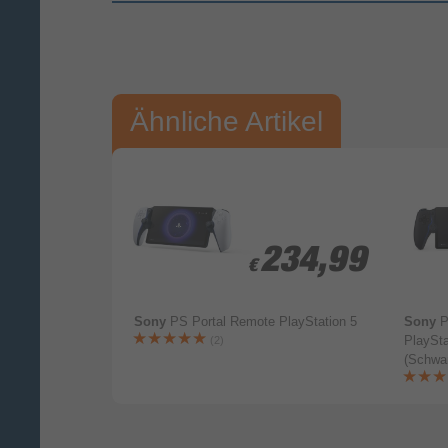
Vorname*
Nac
Ihre Bewertung:
Ähnliche Artikel
Bitte mindestens 20 Wörter eingeben
Ihr Kommentar*
1,99
1,99
234,99
234,99
€
€
arge Kit Xbox
Sony
PS Portal Remote PlayStation 5
Sony
P
arz)
PlaySta
(2)
(Schwa