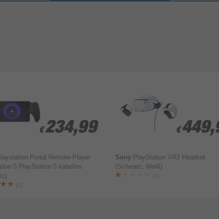
hname*
234,99
234,99
449,
449,
€
€
€
€
laystation Portal Remote-Player
Sony
PlayStation VR2 Headset
tion 5 РlayStation 5 kabellos
(Schwarz, Weiß)
rz)
(1)
Bewertung & Kommentar speichern
(1)