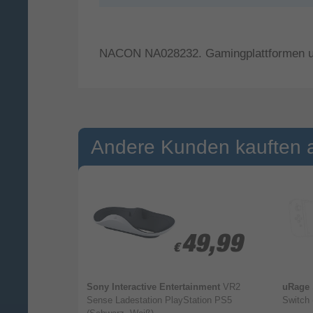
NACON NA028232. Gamingplattformen unte
Andere Kunden kauften 
4,99
4,99
49,99
49,99
€
€
1-Zubehör-Set
Sony Interactive Entertainment
VR2
uRage
PlayStation
Sense Ladestation PlayStation PS5
Switch 