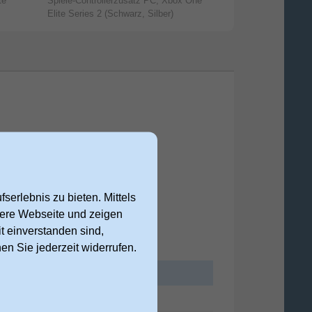
te
Spiele-Controllerzusatz PC, Xbox One
Weiß)
Elite Series 2 (Schwarz, Silber)
serlebnis zu bieten. Mittels
nsere Webseite und zeigen
t einverstanden sind,
nen Sie jederzeit widerrufen.
11399551159