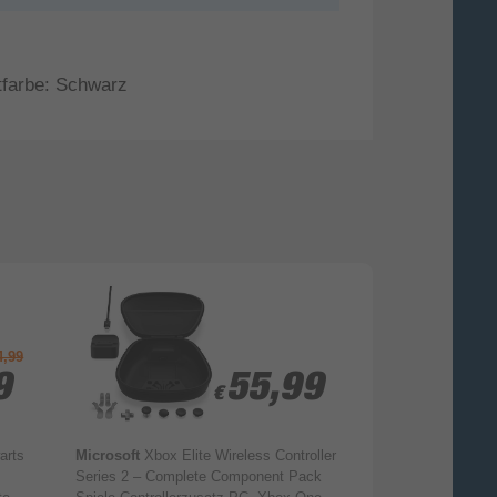
tfarbe: Schwarz
4,99
9
9
55,99
55,99
€
€
arts
Microsoft
Xbox Elite Wireless Controller
PowerA
Slim Ca
Series 2 – Complete Component Pack
Controllergehäus