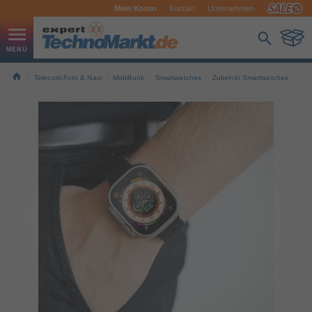
Mein Konto
Kontakt
Unternehmen
Telecom,Foto & Navi
Mobilfunk
Smartwatches
Zubehör Smartwatches