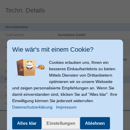
Techn. Details
Herstellerdaten
Unternehmen
Vonmählen GmbH
Vor dem Bardowicker Tore
49
Adresse
21339
Lüneburg
Wie wär's mit einem Cookie?
DE
https://www.vonmaehlen.com/en/policies/leg
Website
Cookies erlauben uns, Ihnen ein
al-notice
besseres Einkaufserlebnis zu bieten.
Kontakt
info@wahlgmbh.com
Mittels Diensten von Drittanbietern
Funktionen
optimieren wir so unsere Webseite
und zeigen personalisierte Empfehlungen an. Wenn Sie
Armband
Produkttyp
damit einverstanden sind, klicken Sie auf "Alles klar". Ihre
Silikon
Material
Einwilligung können Sie jederzeit widerrufen.
Apple Watch 44 | 45 | 46 | 49 mm
Kompatibilität
Datenschutzerklärung
Impressum
Produktfarbe
Schwarz
mehr anzeigen
Smartwatch
Kompatibler Gerätetyp
Alles klar
Einstellungen
Ablehnen
Wasserfest
Schutzfunktion