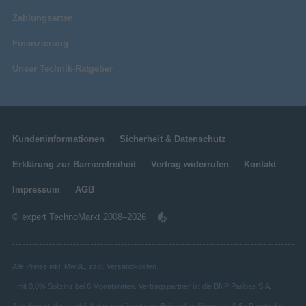
Zahlungsarten
Finanzierung
Unser Technik-Ratgeber
Kundeninformationen
Sicherheit & Datenschutz
Erklärung zur Barrierefreiheit
Vertrag widerrufen
Kontakt
Impressum
AGB
© expert TechnoMarkt 2008–2026
Alle Preise inkl. MwSt., zzgl.
Versandkosten
.
1
mit 0,0% Sollzins bei 6 Monatsraten. Vertragspartner ist die BNP Paribas S.A.
Angaben stellen zugleich das repräsentative Beispiel im Sinne des § 6a PangV dar.