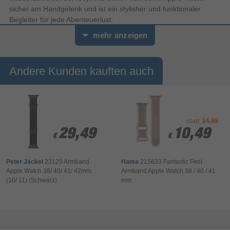
sicher am Handgelenk und ist ein stylisher und funktionaler
Begleiter für jede Abenteuerlust.
mehr anzeigen
Andere Kunden kauften auch
statt
14,99
29,49
29,49
10,49
10,49
€
€
€
€
Peter Jäckel
23129 Armband
Hama
215633 Fantastic Feel
Apple Watch 38/ 40/ 41/ 42mm
Armband Apple Watch 38 / 40 / 41
(10/ 11) (Schwarz)
mm