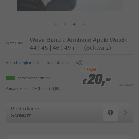
Wave Band 2 Armband Apple Watch
44 | 45 | 46 | 49 mm (Schwarz)
Artikel vergleichen
Frage stellen
€
29,99
20,-
20,-
20,-
sofort versandfertig
€
€
€
inkl. MwSt.
Versandkosten DE (Paket): 6,95 €
Produktfarbe:
Schwarz