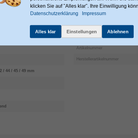
klicken Sie auf "Alles klar". Ihre Einwilligung kön
onmaehlen.com/en/policies/legal
Datenschutzerklärung
Impressum
bh.com
Alles klar
Einstellungen
Ablehnen
Sonstiges
Artikelnummer
Herstellerartikelnummer
 / 44 / 45 / 49 mm
end