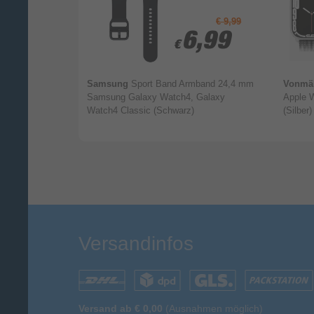
€ 29,99
€ 9,99
0,-
0,-
6,99
6,99
€
€
 2 Armband
Samsung
Sport Band Armband 24,4 mm
Vonmä
| 49 mm
Samsung Galaxy Watch4, Galaxy
Apple 
Watch4 Classic (Schwarz)
(Silber)
Versandinfos
Versand ab € 0,00
(Ausnahmen möglich)