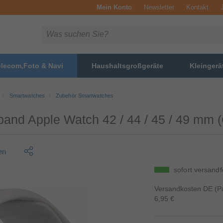
Mein Konto
Newsletter
Kontakt
elecom,Foto & Navi
Haushaltsgroßgeräte
Kleingerä
Smartwatches
Zubehör Smartwatches
and Apple Watch 42 / 44 / 45 / 49 mm 
en
sofort versandf
Versandkosten DE (Pa
6,95 €