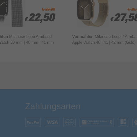
€ 29,99
€ 39,
22,50
22,50
27,5
27,5
€
€
€
€
hlen
Milanese Loop Armband
Vonmählen
Milanese Loop 2 Armba
Watch 38 mm | 40 mm | 41 mm
Apple Watch 40 | 41 | 42 mm (Gold)
Bewertung & Kommentar speichern
Zahlungsarten