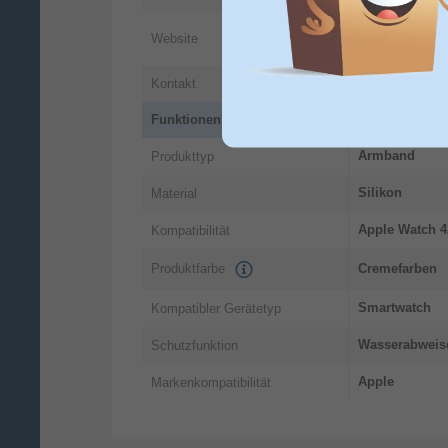
https://www.v
Website
-notice
Kontakt
info@wahlgm
Funktionen
Armband
Produkttyp
Silikon
Material
Apple Watch 42
Kompatibilität
Produktfarbe
Cremefarben
Smartwatch
Kompatibler Gerätetyp
Wasserabweis
Schutzfunktion
Apple
Markenkompatibilität