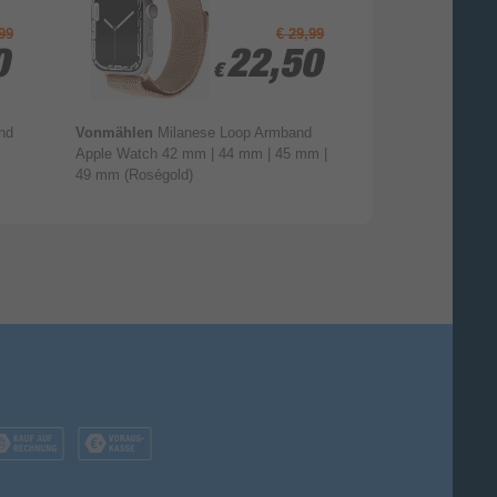
99
€ 29,99
0
0
22,50
22,50
€
€
nd
Vonmählen
Milanese Loop Armband
Garmin
Ultrafit
Apple Watch 42 mm | 44 mm | 45 mm |
Garmin
49 mm (Roségold)