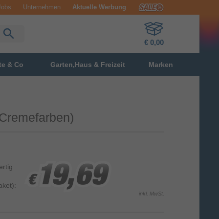
Jobs
Unternehmen
Aktuelle Werbung
€ 0,00
te & Co
Garten,Haus & Freizeit
Marken
(Cremefarben)
ertig
19,69
19,69
19,69
€
€
€
ket):
inkl. MwSt.