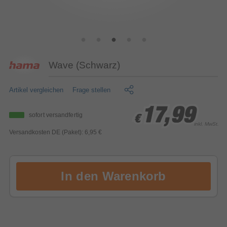
Wave (Schwarz)
Artikel vergleichen
Frage stellen
17,99
17,99
17,99
sofort versandfertig
€
€
€
inkl. MwSt.
Versandkosten DE (Paket): 6,95 €