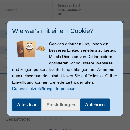
Dresdner Str.
9
Adresse
86653
Monheim
DE
https://countries.hama.com/legal/corporate-
Website
information
Wie wär's mit einem Cookie?
Anschlüsse und Schnittstellen
USB
Hostschnittstelle
Cookies erlauben uns, Ihnen ein
besseres Einkaufserlebnis zu bieten.
Design
Mittels Diensten von Drittanbietern
Blau
Farben der Beleuchtung
optimieren wir so unsere Webseite
Kunststoff
Material
und zeigen personalisierte Empfehlungen an. Wenn Sie
damit einverstanden sind, klicken Sie auf "Alles klar". Ihre
Produktfarbe
Schwarz
mehr anzeigen
Einwilligung können Sie jederzeit widerrufen.
Beleuchtung
Datenschutzerklärung
Impressum
Energie
Noch keine Artikelbewertungen
Alles klar
Einstellungen
Ablehnen
USB
Energiequelle
239 mA
Stromverbrauch
Gesamtnote:
Gewicht & Abmessungen
0,5 m
Kabellänge