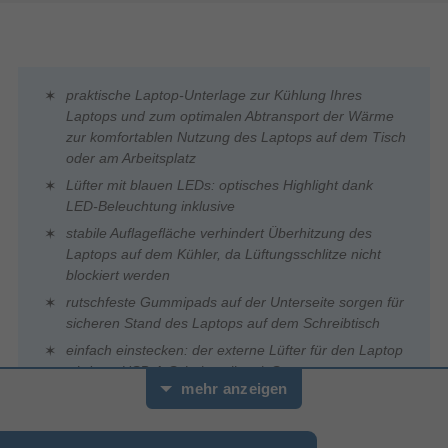
praktische Laptop-Unterlage zur Kühlung Ihres
Laptops und zum optimalen Abtransport der Wärme
zur komfortablen Nutzung des Laptops auf dem Tisch
oder am Arbeitsplatz
Lüfter mit blauen LEDs: optisches Highlight dank
LED-Beleuchtung inklusive
stabile Auflagefläche verhindert Überhitzung des
Laptops auf dem Kühler, da Lüftungsschlitze nicht
blockiert werden
rutschfeste Gummipads auf der Unterseite sorgen für
sicheren Stand des Laptops auf dem Schreibtisch
einfach einstecken: der externe Lüfter für den Laptop
wird per USB-A-Schnittstelle mit Strom versorgt
mehr anzeigen
das Kühlpad ist sparsam im Verbrauch: geringe
Leistungsaufnahme, Laptop-Akku wird nicht merklich
belastet