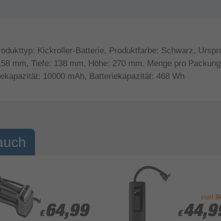
dukttyp: Kickroller-Batterie, Produktfarbe: Schwarz, Urspr
: 158 mm, Tiefe: 138 mm, Höhe: 270 mm. Menge pro Packung: 
ekapazität: 10000 mAh, Batteriekapazität: 468 Wh
auch
statt
5
64,99
64,99
44,9
44,9
€
€
€
€