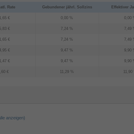
tl. Rate
Gebundener jährl. Sollzins
Effektiver J
1,65 €
0,00 %
0,00
5,83 €
7,24 %
7,49
1,65 €
7,24 %
7,49
4,95 €
9,47 %
9,90
1,47 €
9,47 %
9,90
,60 €
11,29 %
11,90
alle anzeigen)