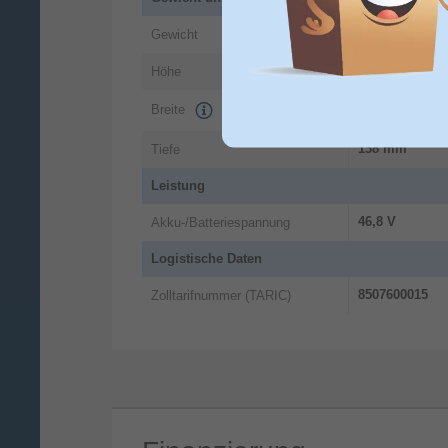
3,53 kg
Gewicht
270 mm
Höhe
Breite
158 mm
138 mm
Tiefe
Leistung
46,8 V
Akku-/Batteriespannung
Logistische Daten
8507600015
Zolltarifnummer (TARIC)