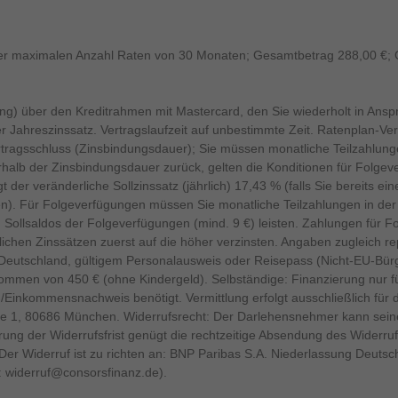
er maximalen Anzahl Raten von 30 Monaten; Gesamtbetrag 288,00 €; Geb
ung) über den Kreditrahmen mit Mastercard, den Sie wiederholt in An
ver Jahreszinssatz. Vertragslaufzeit auf unbestimmte Zeit. Ratenplan-
 Vertragsschluss (Zinsbindungsdauer); Sie müssen monatliche Teilzahlun
rhalb der Zinsbindungsdauer zurück, gelten die Konditionen für Folg
 der veränderliche Sollzinssatz (jährlich) 17,43 % (falls Sie bereits e
hen). Für Folgeverfügungen müssen Sie monatliche Teilzahlungen in de
n Sollsaldos der Folgeverfügungen (mind. 9 €) leisten. Zahlungen für 
ichen Zinssätzen zuerst auf die höher verzinsten. Angaben zugleich re
Deutschland, gültigem Personalausweis oder Reisepass (Nicht-EU-Bürger i
mmen von 450 € (ohne Kindergeld). Selbständige: Finanzierung nur f
s-/Einkommensnachweis benötigt. Vermittlung erfolgt ausschließlich für
e 1, 80686 München. Widerrufsrecht: Der Darlehensnehmer kann seine
ng der Widerrufsfrist genügt die rechtzeitige Absendung des Widerruf
gt. Der Widerruf ist zu richten an: BNP Paribas S.A. Niederlassung Deu
:
widerruf@consorsfinanz.de
).