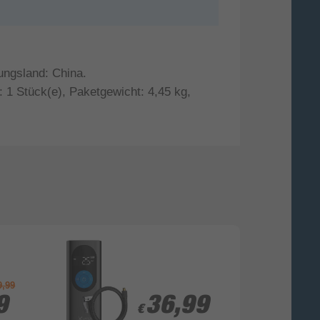
ungsland: China.
1 Stück(e), Paketgewicht: 4,45 kg,
9,99
9
9
36,99
36,99
€
€