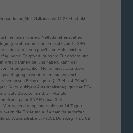
undener jährl. Sollzinssatz 11,29 %, effekt.
spruch nehmen können. Nettodarlehensbetrag
Verfügung: Gebundener Sollzinssatz von 11,29%
gen in der von Ihnen gewählten Höhe leisten.
everfügungen. Folgeverfügungen: Für andere und
inen Kreditrahmen bei uns haben, kann der
r von Ihnen gewählten Höhe, mind. aber 3,0%
Folgeverfügungen werden erst auf verzinste
präsentatives Beispiel gem. § 17 Abs. 4 PAngV.
. V. m. gültigem Aufenthaltstitel), gültiger EC-
ür private Zwecke, mind. 24 Monate
 den Kreditgeber BNP Paribas S. A.
 Vertragserklärung innerhalb von 14 Tagen
s, wenn die Erklärung auf einem dauerhaften
tschland, Wuhanstraße 5, 47051 Duisburg (Fax: 02