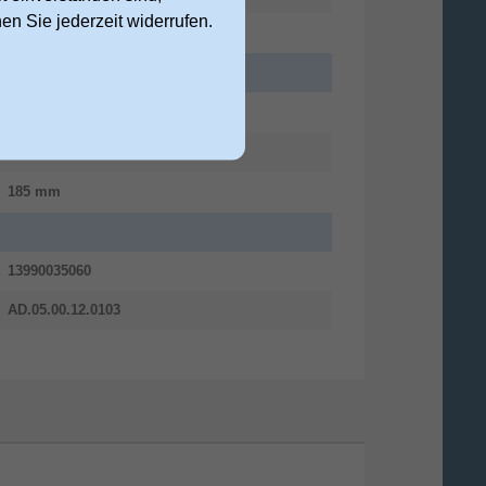
nen Sie jederzeit widerrufen.
Ninebot by Segway
240 mm
315 mm
185 mm
13990035060
AD.05.00.12.0103