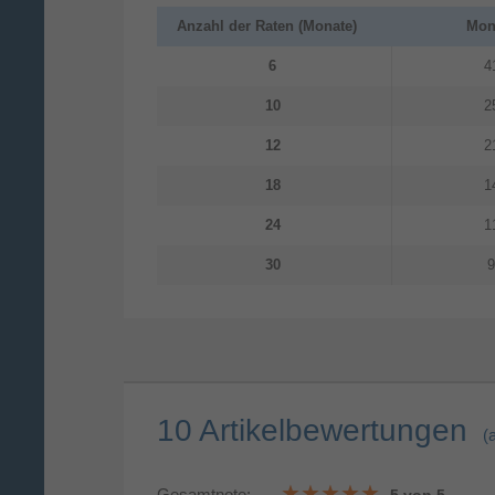
Anzahl der Raten (Monate)
Mona
6
4
10
2
12
2
18
1
24
1
30
9
10 Artikelbewertungen
(
Gesamtnote:
5 von 5