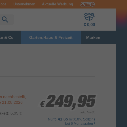
Jobs
Unternehmen
Aktuelle Werbung
€ 0,00
te & Co
Garten,Haus & Freizeit
Marken
ts nachbestellt,
249,95
249,95
249,95
ab
21.08.2026
€
€
€
inkl. MwSt.
ket): 6,95 €
€ 41,65
Nur
mit 0,0% Sollzins
1
bei 6 Monatsraten