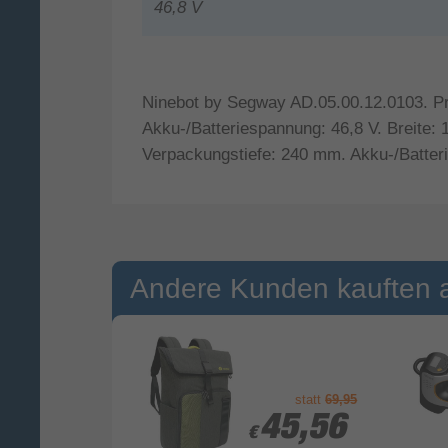
46,8 V
Ninebot by Segway AD.05.00.12.0103. Pro
Akku-/Batteriespannung: 46,8 V. Breite
Verpackungstiefe: 240 mm. Akku-/Batteri
Andere Kunden kauften 
statt
69,95
9,90
9,90
45,56
45,56
€
€