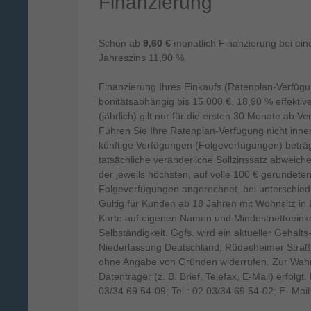
Finanzierung
Schon ab
9,60 €
monatlich Finanzierung bei ein
Jahreszins 11,90 %.
Finanzierung Ihres Einkaufs (Ratenplan-Verfüg
bonitätsabhängig bis 15.000 €. 18,90 % effekti
(jährlich) gilt nur für die ersten 30 Monate ab
Führen Sie Ihre Ratenplan-Verfügung nicht inne
künftige Verfügungen (Folgeverfügungen) beträgt
tatsächliche veränderliche Sollzinssatz abweic
der jeweils höchsten, auf volle 100 € gerundete
Folgeverfügungen angerechnet, bei unterschiedl
Gültig für Kunden ab 18 Jahren mit Wohnsitz in 
Karte auf eigenen Namen und Mindestnettoeinko
Selbständigkeit. Ggfs. wird ein aktueller Gehalt
Niederlassung Deutschland, Rüdesheimer Straß
ohne Angabe von Gründen widerrufen. Zur Wahru
Datenträger (z. B. Brief, Telefax, E-Mail) erfol
03/34 69 54-09; Tel.: 02 03/34 69 54-02; E- Mail