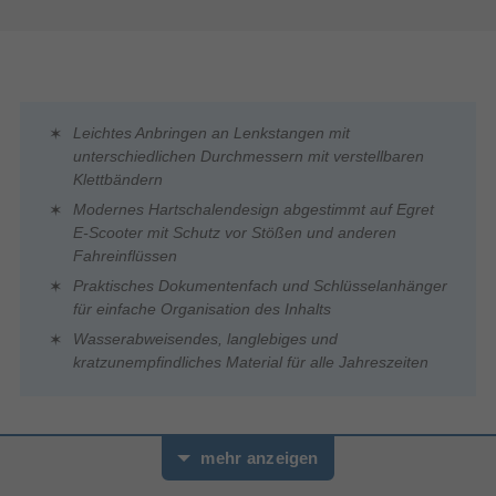
Leichtes Anbringen an Lenkstangen mit
unterschiedlichen Durchmessern mit verstellbaren
Klettbändern
Modernes Hartschalendesign abgestimmt auf Egret
E-Scooter mit Schutz vor Stößen und anderen
Fahreinflüssen
Praktisches Dokumentenfach und Schlüsselanhänger
für einfache Organisation des Inhalts
Wasserabweisendes, langlebiges und
kratzunempfindliches Material für alle Jahreszeiten
Pack’s ein: Alles, was du brauchst, immer sicher verstaut
mehr anzeigen
Praktisch, robust und immer griffbereit: Die Egret Easy Bag ist
dein Begleiter für jede Fahrt. Egal ob du zur Arbeit pendelst,