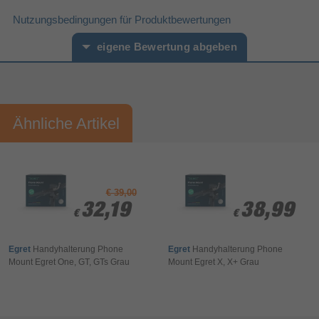
Nutzungsbedingungen für Produktbewertungen
eigene Bewertung abgeben
Vorname*
Nachname*
Ähnliche Artikel
Ihre Bewertung:
Bitte mindestens 20 Wörter eingeben
Ihr Kommentar*
€ 39,00
32,19
32,19
38,99
38,99
€
€
€
€
Egret
Handyhalterung Phone
Egret
Handyhalterung Phone
Mount Egret One, GT, GTs Grau
Mount Egret X, X+ Grau
Bewertung & Kommentar speichern