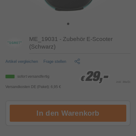
ME_19031 - Zubehör E-Scooter
(Schwarz)
Artikel vergleichen
Frage stellen
29,-
29,-
29,-
sofort versandfertig
€
€
€
inkl. MwSt.
Versandkosten DE (Paket): 6,95 €