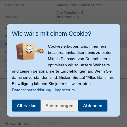
Unternehmen
Walberg Urban Electrics GmbH
Alter Wandrahm
6
Adresse
20457
Hamburg
DE
Website
https://my-egret.com/info/legal-notice/
Wie wär's mit einem Cookie?
Kontakt
service@my-egret.com
Merkmale
Cookies erlauben uns, Ihnen ein
Electric scooter bag
besseres Einkaufserlebnis zu bieten.
Produkttyp
Mittels Diensten von Drittanbietern
Einfache Installation
optimieren wir so unsere Webseite
und zeigen personalisierte Empfehlungen an. Wenn Sie
1
Anzahl
damit einverstanden sind, klicken Sie auf "Alles klar". Ihre
Produktfarbe
Schwarz
Einwilligung können Sie jederzeit widerrufen.
mehr anzeigen
Egret
Markenkompatibilität
Datenschutzerklärung
Impressum
Sonstiges
Artikelnummer
13990014463
Alles klar
Einstellungen
Ablehnen
Noch keine Artikelbewertungen
Herstellerartikelnummer
ME_19031
Gesamtnote: