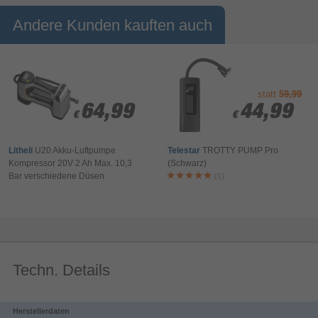
Erledigungen machst oder einfach eine entspannte Tour genießt,
Andere Kunden kauften auch
die Lenkertasche mit 3 kg Kapazität und wasserabweisendem
Material sorgt dafür, dass deine wichtigsten Gegenstände immer
sicher an Ort und Stelle sind.
statt
59,99
64,99
64,99
44,99
44,99
€
€
€
€
Litheli
U20 Akku-Luftpumpe
Telestar
TROTTY PUMP Pro
Kompressor 20V 2 Ah Max. 10,3
(Schwarz)
Bar verschiedene Düsen
(1)
Techn. Details
Herstellerdaten