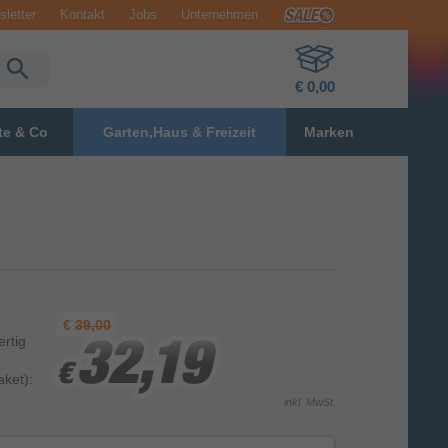
letter
Kontakt
Jobs
Unternehmen
€ 0,00
te & Co
Garten,Haus & Freizeit
Marken
€
39,00
ertig
32,19
32,19
32,19
€
€
€
ket):
inkl. MwSt.