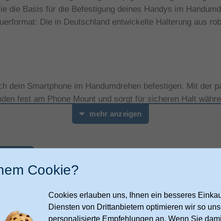
 sie die Basis für die Befestigung deines Handys im Handum
rformat: Die in Deutschland entwickelte Halterung aus robu
ch dein Smartphone im Handumdrehen befestigen. Mit der p
nden fest am Phone Mount und sorgt für sicheren Halt währe
cht.
mehr anzeigen
dy
auch
ende Schnittstelle! Du kannst zusammen mit deinem Phone 
inem Cookie?
kt bei uns bestellen oder bei unserem Partner SP Connect d
ährend der Fahrt entspannt und sicher navigieren.
Cookies erlauben uns, Ihnen ein besseres Einkauf
Diensten von Drittanbietern optimieren wir so u
statt
59,99
personalisierte Empfehlungen an. Wenn Sie dami