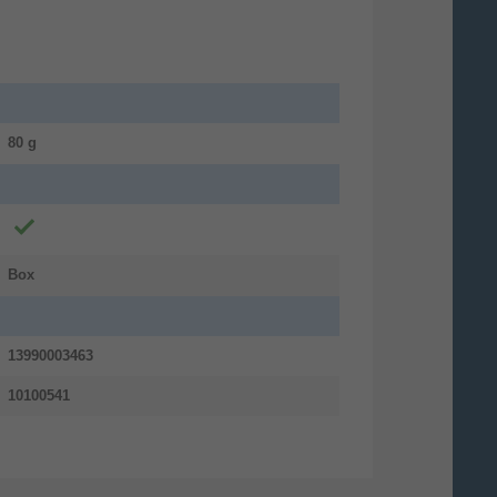
80 g
Box
13990003463
10100541