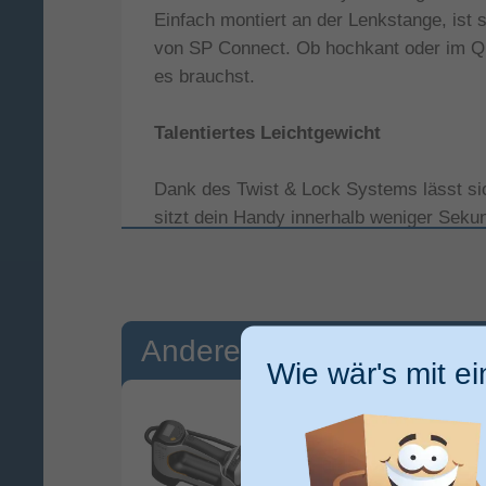
Einfach montiert an der Lenkstange, ist
von SP Connect. Ob hochkant oder im Que
es brauchst.
Talentiertes Leichtgewicht
Dank des Twist & Lock Systems lässt si
sitzt dein Handy innerhalb weniger Seku
mit nur 80 Gramm ein echtes Leichtgewi
Die richtige Schnittstelle für dein Han
Andere Kunden kauften 
Für jedes Smartphone gibt es die pass
Wie wär's mit e
passenden Clip für dein Smartphone dire
du bestens gewappnet und kannst auch w