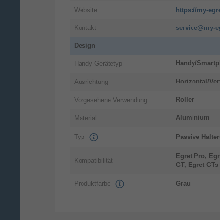
Website
https://my-egr
Kontakt
service@my-e
Design
Handy/Smartp
Handy-Gerätetyp
Horizontal/Vert
Ausrichtung
Roller
Vorgesehene Verwendung
Aluminium
Material
Typ
Passive Halte
Egret Pro, Egr
Kompatibilität
GT, Egret GTs
Produktfarbe
Grau