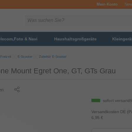
Mein Konto
News
elecom,Foto & Navi
Haushaltsgroßgeräte
Kleingerä
Freizeit
E-Scooter
Zubehör E-Scooter
ne Mount Egret One, GT, GTs Grau
en
sofort versandf
Versandkosten DE (Pa
6,95 €