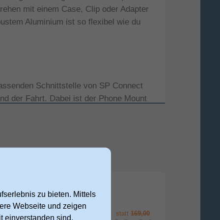
drehen mit einem Case, Clip oder Adapter
stem Aluminium ist so flexibel wie du
assenden Schnittstelle von SP Connect
nd der Fahrt. Dabei ist der Phone Mount
Mount das passende Case oder den
ein benötigtes Zubehör kaufen. So bist
serlebnis zu bieten. Mittels
nsere Webseite und zeigen
statt
169,00
t einverstanden sind,