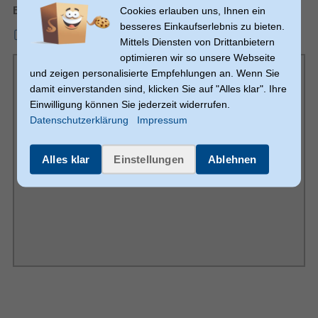
Bedienungsanleitung
Cookies erlauben uns, Ihnen ein
Wand
Befestigungstyp
besseres Einkaufserlebnis zu bieten.
100 x 100 mm
mmo_132260987_1749211840_4728_2268688.pdf
Minimale VESA-Halterung
Mittels Diensten von Drittanbietern
400 x 400 mm
Maximale VESA-Halterung
optimieren wir so unsere Webseite
und zeigen personalisierte Empfehlungen an. Wenn Sie
100 x 100,200 x 100,200 x 200,300 x 200,300 x
Panel-Montage-Schnittstelle
300,400 x 200,400 x 400,400 x 300
damit einverstanden sind, klicken Sie auf "Alles klar". Ihre
Einwilligung können Sie jederzeit widerrufen.
Max. Traglast
Datenschutzerklärung
Impressum
165,1 cm (65")
Maximale Bildschirmgröße
Alles klar
Einstellungen
Ablehnen
Maximale Gewichtskapazität
100 kg
(pro Monitor)
Technische Details
Beleuchtungs-LED
Landschaft
Ausrichtung
Einfache Installation
10 Jahr(e)
Garantiezeit
Verpackungsinhalt