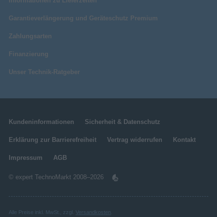
Informationen zu Lieferzeiten
Garantieverlängerung und Geräteschutz Premium
Zahlungsarten
Finanzierung
Unser Technik-Ratgeber
Kundeninformationen
Sicherheit & Datenschutz
Erklärung zur Barrierefreiheit
Vertrag widerrufen
Kontakt
Impressum
AGB
© expert TechnoMarkt 2008–2026
Alle Preise inkl. MwSt., zzgl.
Versandkosten
.