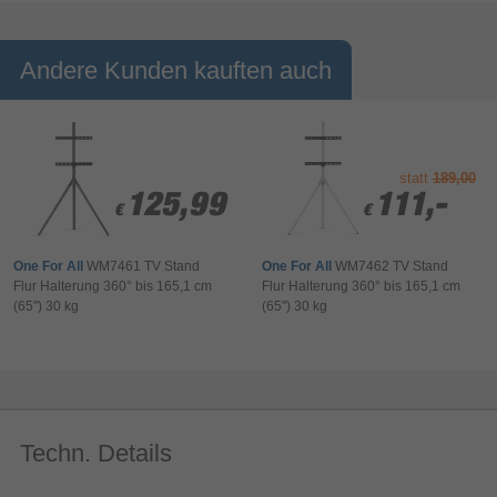
Andere Kunden kauften auch
statt
189,00
125,99
125,99
111,-
111,-
€
€
€
€
One For All
WM7461 TV Stand
One For All
WM7462 TV Stand
Flur Halterung 360° bis 165,1 cm
Flur Halterung 360° bis 165,1 cm
(65") 30 kg
(65") 30 kg
Techn. Details