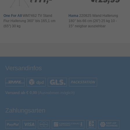
€
€
€
€
One For All
WM7462 TV Stand
Hama
220825 Wand Halterung
Flur Halterung 360° bis 165,1 cm
180° bis 66 cm (26") 25 kg 10 -
(65") 30 kg
15° neigbar ausziehbar
Bewertung & Kommentar speichern
Versandinfos
Versand ab € 0,00
(Ausnahmen möglich)
Zahlungsarten