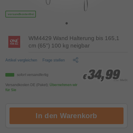
versandkostenfrei
WM4429 Wand Halterung bis 165,1
cm (65") 100 kg neigbar
Artikel vergleichen
Frage stellen
34,99
34,99
34,99
sofort versandfertig
€
€
€
inkl. MwSt.
Versandkosten DE (Paket):
Übernehmen wir
für Sie