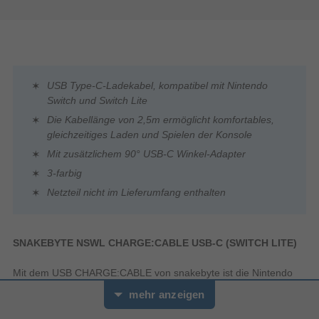
USB Type-C-Ladekabel, kompatibel mit Nintendo
Switch und Switch Lite
Die Kabellänge von 2,5m ermöglicht komfortables,
gleichzeitiges Laden und Spielen der Konsole
Mit zusätzlichem 90° USB-C Winkel-Adapter
3-farbig
Netzteil nicht im Lieferumfang enthalten
SNAKEBYTE NSWL CHARGE:CABLE USB-C (SWITCH LITE)
Mit dem USB CHARGE:CABLE von snakebyte ist die Nintendo
Switch Lite immer einsatzbereit und kann dank einer Kabellänge
mehr anzeigen
von 2,5 m flexibel geladen werden. Das Design wurde an das
Farbschema der Switch Lite Konsolen angepasst. Ein 90° USB-