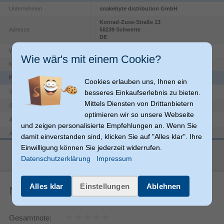
Unternehmen
snakebyte distribution GmbH
Konrad-Zuse-Straße
13
Adresse
58239
Schwerte
DE
Website
https://snakebyte-group.com/legal-notice/
Wie wär's mit einem Cookie?
Kontakt
info@soflow.com
Funktionen
Cookies erlauben uns, Ihnen ein
Stecker
besseres Einkaufserlebnis zu bieten.
Steckverbinder 1 Geschlecht
Mittels Diensten von Drittanbietern
Stecker
Steckverbinder 2 Geschlecht
optimieren wir so unsere Webseite
USB A
Anschlüsse
und zeigen personalisierte Empfehlungen an. Wenn Sie
USB C
Anschluss 2
damit einverstanden sind, klicken Sie auf "Alles klar". Ihre
Einwilligung können Sie jederzeit widerrufen.
mehr anzeigen
Produktfarbe
Türkis, Gelb
Datenschutzerklärung
Impressum
Steckeradapter
USB C
Steckeradaptertyp
Alles klar
Einstellungen
Ablehnen
Noch keine Artikelbewertungen
Gerade
Anschluss1 Formfaktor
Gerade
Anschluss2 Formfaktor
Gesamtnote: