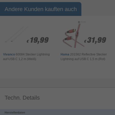
Type C Winkel-Adapter liegt dem Lieferumfang bei und
Andere Kunden kauften auch
ermöglicht ergonomisches laden und gleichzeitiges spielen. Auch
kompatibel mit dem Switch Pro Controller und dem snakebyte
Switch POWER:PACK
19,99
19,99
31,99
31,99
€
€
€
€
Vivanco
60084 Stecker Lightning
Hama
201562 Reflective Stecker
auf USB C 1,2 m (Weiß)
Lightning auf USB C 1,5 m (Rot)
Techn. Details
Herstellerdaten