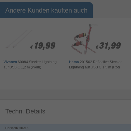
Andere Kunden kauften auch
19,99
19,99
31,99
31,99
€
€
€
€
Vivanco
60084 Stecker Lightning
Hama
201562 Reflective Stecker
auf USB C 1,2 m (Weiß)
Lightning auf USB C 1,5 m (Rot)
Techn. Details
Herstellerdaten