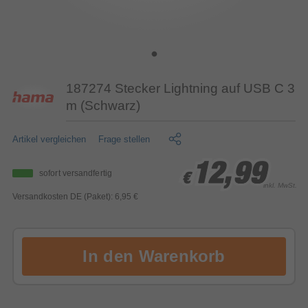
187274 Stecker Lightning auf USB C 3
m (Schwarz)
Artikel vergleichen
Frage stellen
12,99
12,99
12,99
sofort versandfertig
€
€
€
inkl. MwSt.
Versandkosten DE (Paket): 6,95 €