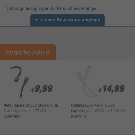
Gerade
Anschluss2 Formfaktor
Nutzungsbedingungen für Produktbewertungen
Polyvinylchlorid (PVC)
Mantelmaterial
eigene Bewertung abgeben
Stecker
Steckverbinder 1 Geschlecht
Stecker
Steckverbinder 2 Geschlecht
Vorname*
Nachname*
Verpackungsdaten
95 mm
Verpackungstiefe
Ähnliche Artikel
Ihre Bewertung:
38 mm
Verpackungshöhe
Bitte mindestens 20 Wörter eingeben
195 mm
Verpackungsbreite
Sonstiges
Ihr Kommentar*
Artikelnummer
15085618410
9,99
9,99
14,99
14,99
€
€
€
€
Herstellerartikelnummer
00187274
Peter Jäckel
20838 Stecker USB
Cellular Line
Power Cable
C auf Lightning bis 27 W 1 m
Lightning auf USB A bis 12 W 0,6
(Schwarz)
m (Weiß)
Bewertung & Kommentar speichern