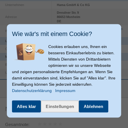
Unternehmen
Hama GmbH & Co KG
Dresdner Str.
9
Adresse
86653
Monheim
DE
https://countries.hama.com/legal/corporate-
Website
Wie wär's mit einem Cookie?
information
Leistung
Cookies erlauben uns, Ihnen ein
3 A
Outputstrom (max.)
besseres Einkaufserlebnis zu bieten.
Merkmale
Mittels Diensten von Drittanbietern
Nickel
Beschichtung Steckerkontakte
optimieren wir so unsere Webseite
und zeigen personalisierte Empfehlungen an. Wenn Sie
USB 2.0
USB-Version
damit einverstanden sind, klicken Sie auf "Alles klar". Ihre
3 m
Kabellänge
Einwilligung können Sie jederzeit widerrufen.
mehr anzeigen
Lightning
Anschlüsse
Datenschutzerklärung
Impressum
USB C
Anschluss 2
Produktfarbe
Schwarz
Alles klar
Einstellungen
Ablehnen
Noch keine Artikelbewertungen
Maximale
480 Mbit/s
Datenübertragungsrate
Gesamtnote:
Gerade
Anschluss1 Formfaktor