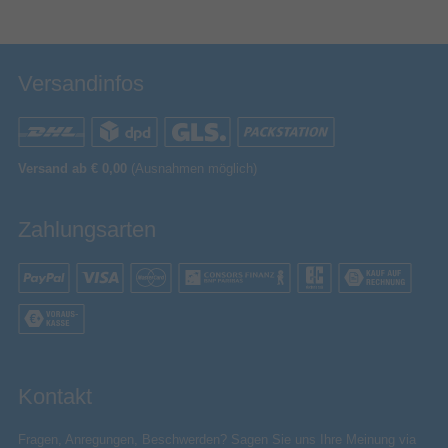
Verpackungsinformation
197 mm
Verpackungstiefe
Versandinfos
2 mm
Verpackungshöhe
6,5 mm
Verpackungsbreite
Box
Verpackungsart
Versand ab € 0,00
(Ausnahmen möglich)
Verpackungsinhalt
Akkus/Batterien enthalten
Zahlungsarten
AC-Netzadapter
Weitere Spezifikationen
LED-Anzeigen
Sonstiges
Artikelnummer
15100129452
Kontakt
Herstellerartikelnummer
USBDATAC2C5A1MK
Fragen, Anregungen, Beschwerden? Sagen Sie uns Ihre Meinung via