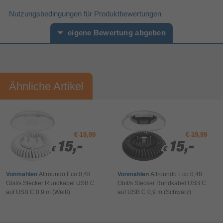
Gerade
Anschluss2 Formfaktor
Nutzungsbedingungen für Produktbewertungen
Gewicht und Abmessungen
1,2 m
Kabellänge
eigene Bewertung abgeben
52 g
Gewicht
1000 mm
Höhe
Vorname*
Nachname*
Breite
12 mm
Ähnliche Artikel
Ihre Bewertung:
7,4 mm
Tiefe
Leistung
Bitte mindestens 20 Wörter eingeben
5 V
Eingangsspannung
Ihr Kommentar*
Logistikdaten
€ 19,99
€ 19,99
China
Ursprungsland
15,-
15,-
15,-
15,-
€
€
€
€
2 Jahr(e)
Garantiezeit
Technische Details
Vonmählen
Allroundo Eco 0,48
Vonmählen
Allroundo Eco 0,48
Gbit/s Stecker Rundkabel USB C
Gbit/s Stecker Rundkabel USB C
Kabelloses Aufladen
auf USB C 0,9 m (Weiß)
auf USB C 0,9 m (Schwarz)
Universal
Markenkompatibilität
Bewertung & Kommentar speichern
Funkanlagenrichtlinie (RED)