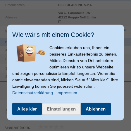
Unternehmen
CELLULARLINE S.P.A
Via G. Lambrakis
1/A
Adresse
42122
Reggio Nell'Emilia
IT
https://www.cellularline.com/en/informativa-
Website
Wie wär's mit einem Cookie?
sito-web
Funktionen
Cookies erlauben uns, Ihnen ein
USB C
Anschlüsse
besseres Einkaufserlebnis zu bieten.
Produktfarbe
Schwarz
Mittels Diensten von Drittanbietern
optimieren wir so unsere Webseite
Stecker
Steckverbinder 1 Geschlecht
und zeigen personalisierte Empfehlungen an. Wenn Sie
Stecker
Steckverbinder 2 Geschlecht
damit einverstanden sind, klicken Sie auf "Alles klar". Ihre
Einwilligung können Sie jederzeit widerrufen.
USB Power Delivery
mehr anzeigen
Datenschutzerklärung
Impressum
Magnetisch abgeschirmt
USB C
Anschluss 2
Alles klar
Einstellungen
Ablehnen
Noch keine Artikelbewertungen
100 W
USB-Stromversorgung bis zu
Gerade
Anschluss1 Formfaktor
Gesamtnote: