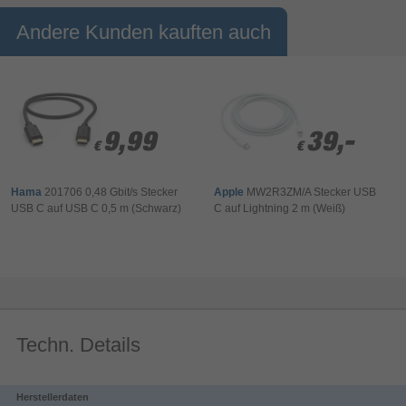
Andere Kunden kauften auch
9,99
9,99
39,-
39,-
€
€
€
€
Hama
201706 0,48 Gbit/s Stecker
Apple
MW2R3ZM/A Stecker USB
USB C auf USB C 0,5 m (Schwarz)
C auf Lightning 2 m (Weiß)
Techn. Details
Herstellerdaten