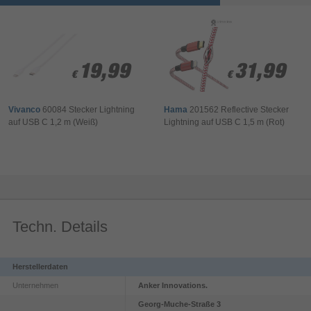
19,99
19,99
31,99
31,99
€
€
€
€
Vivanco
60084 Stecker Lightning
Hama
201562 Reflective Stecker
auf USB C 1,2 m (Weiß)
Lightning auf USB C 1,5 m (Rot)
Techn. Details
Herstellerdaten
Unternehmen
Anker Innovations.
Georg-Muche-Straße
3