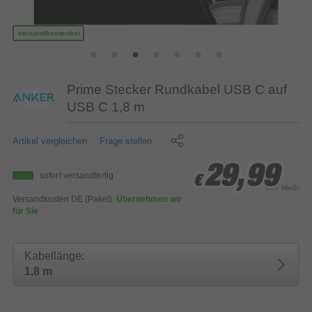
versandkostenfrei
Prime Stecker Rundkabel USB C auf
USB C 1,8 m
Artikel vergleichen
Frage stellen
29,99
29,99
29,99
sofort versandfertig
€
€
€
inkl. MwSt.
Versandkosten DE (Paket):
Übernehmen wir
für Sie
Kabellänge:
1,8 m