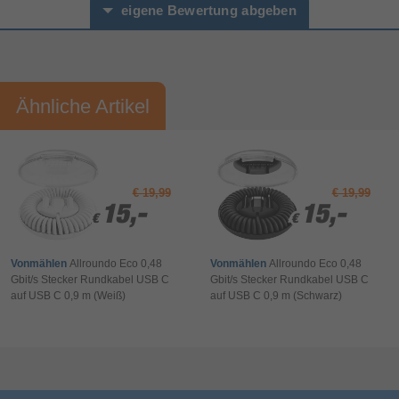
Artikelnummer
15094000026
eigene Bewertung abgeben
Herstellerartikelnummer
A88E2012
Vorname*
Nachname*
Ähnliche Artikel
Ihre Bewertung:
Bitte mindestens 20 Wörter eingeben
Ihr Kommentar*
€ 19,99
€ 19,99
15,-
15,-
15,-
15,-
€
€
€
€
Vonmählen
Allroundo Eco 0,48
Vonmählen
Allroundo Eco 0,48
Gbit/s Stecker Rundkabel USB C
Gbit/s Stecker Rundkabel USB C
auf USB C 0,9 m (Weiß)
auf USB C 0,9 m (Schwarz)
Bewertung & Kommentar speichern