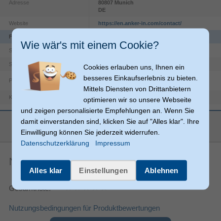
Adresse
80807
Munich
DE
Website
https://en.anker-in.com/contact/
Funktionen
Wie wär's mit einem Cookie?
Stecker
Steckverbinder 1 Geschlecht
Stecker
Steckverbinder 2 Geschlecht
Cookies erlauben uns, Ihnen ein
besseres Einkaufserlebnis zu bieten.
Plug & Play
Mittels Diensten von Drittanbietern
Rundkabel
Kabeltyp
optimieren wir so unsere Webseite
und zeigen personalisierte Empfehlungen an. Wenn Sie
Schnellladung
mehr anzeigen
damit einverstanden sind, klicken Sie auf "Alles klar". Ihre
USB C
Anschlüsse
Einwilligung können Sie jederzeit widerrufen.
Datenschutzerklärung
Impressum
USB C
Anschluss 2
Gerade
Anschluss1 Formfaktor
Noch keine Artikelbewertungen
Alles klar
Einstellungen
Ablehnen
Gerade
Anschluss2 Formfaktor
Gewicht und Abmessungen
Gesamtnote:
1,8 m
Kabellänge
Nutzungsbedingungen für Produktbewertungen
Sonstiges