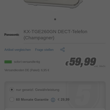
KX-TGE260GN DECT-Telefon
(Champagner)
Artikel vergleichen
Frage stellen
59,99
59,99
59,99
sofort versandfertig
€
€
€
inkl. MwSt.
Versandkosten DE (Paket): 6,95 €
nur gesetzl. Gewährleistung
60 Monate Garantie
€
29,99