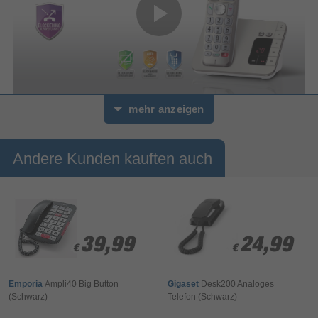
0
mehr anzeigen
Sekunden
von
Panasonic 
0
- KX-
Sekunden
TGE26 
Andere Kunden kauften auch
Schnurlostelefon
39,99
39,99
24,99
24,99
€
€
€
€
Emporia
Ampli40 Big Button
Gigaset
Desk200 Analoges
(Schwarz)
Telefon (Schwarz)