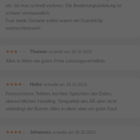
Das KX-TG6822 (mit 2 Mobilteilen) überzeugt durch sein 1,8 Zoll
etc. ist man schnell verloren. Die Bedienungsanleitung ist
großes, weiß beleuchtetes Grafikdisplay für sehr gute Lesbarkeit
schwer verstaendlich.
und erstklassige Bedienerfreundlichkeit. Die beleuchtete
Fuer beide Geraete selbst waere ein Guertelclip
NR(Smart)-Taste bringt smartes zusätzliches Können mit. Sie
wuenschenswert.
blinkt, wenn Anrufe eingehen oder verpasst wurden oder neue
Nachrichten auf dem AB eingegangen sind. Ein Druck genügt,
um Gespräche mit bereits aktivierter Freisprechfunktion
anzunehmen oder den integrierten Wecker noch einmal für fünf
Thomas
:
schreibt am
29.10.2013
Minuten zum Schweigen zu bringen.
Alles in Allem ein gutes Preis Leistungsverhältnis.
Der integrierte, erweiterte Anrufbeantworter bietet 30 Minuten
Aufnahmezeit. Bei hinterlassenen Telefonnummern oder
Adressen ist das neue Vor- und Zurückspulen innerhalb einer
Heiko
:
schreibt am
29.10.2013
Nachricht hilfreich. Das KX-TG6822 kann bei neu
Formschönes Telefon, leichtes Speichern der Daten,
eingegangenen Nachrichten aber auch eine zuvor
übersichtliches Handling, Tonqualität des AB aber nicht
eingespeicherte Rufnummer anrufen und die Mitteilung
unbedingt der Burner. Alles in allem aber ein guter Kauf.
abspielen.
Dank Nachtmodus und Anrufersperre bestimmen Sie, wann Sie
für wen erreichbar sind. Auch die Gesprächskosten - vor allem
Johannes
:
schreibt am
25.10.2013
für teure Service-Rufnummern - haben Sie über die