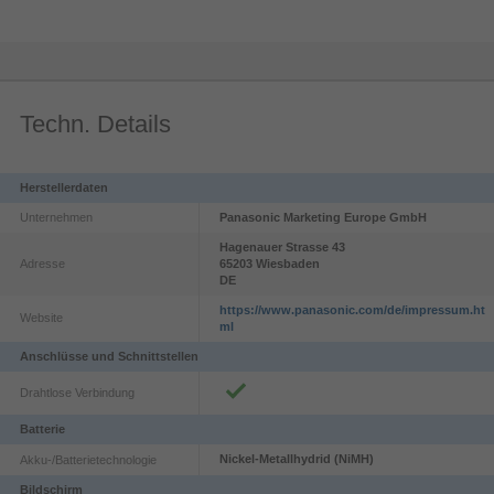
Erweiterter Anrufbeantworter
Techn. Details
Benachrichtigung per Anruf bei neuen Nachrichten, 30 Min. Aufnahmezeit
4,5 cm (1,8 Zoll) Grafikdisplay
Herstellerdaten
weiß beleuchtet
Unternehmen
Panasonic Marketing Europe GmbH
Hagenauer Strasse
43
Adresse
65203
Wiesbaden
Smart-Taste
DE
Blinkanzeige und schneller Zugriff bei eingehendem/verpasstem Anruf
https://www.panasonic.com/de/impressum.ht
Website
ml
Anschlüsse und Schnittstellen
Drahtlose Verbindung
Batterie
Nickel-Metallhydrid (NiMH)
Akku-/Batterietechnologie
Bildschirm