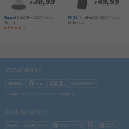
36,99
36,99
49,99
49,99
€
€
€
€
Gigaset
CE575HX DECT-Telefon
FRITZ!
Fritz!Fon M3 DECT-Telefon
(Silber)
(Schwarz)
(4)
Versandinfos
Versand ab € 0,00
(Ausnahmen möglich)
Zahlungsarten