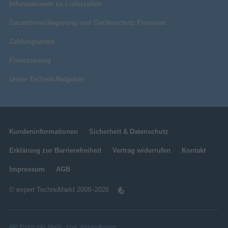
Informationen zu Lieferzeiten
Garantieverlängerung und Geräteschutz Premium
Zahlungsarten
Finanzierung
Unser Technik-Ratgeber
Kundeninformationen
Sicherheit & Datenschutz
Erklärung zur Barrierefreiheit
Vertrag widerrufen
Kontakt
Impressum
AGB
© expert TechnoMarkt 2008–2026
Alle Preise inkl. MwSt., zzgl.
Versandkosten
.