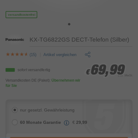
versandkostenfrei
KX-TG6822GS DECT-Telefon (Silber)
(15)
Artikel vergleichen
69,99
69,99
69,99
sofort versandfertig
€
€
€
inkl. MwSt.
Versandkosten DE (Paket):
Übernehmen wir
für Sie
nur gesetzl. Gewährleistung
60 Monate Garantie
€
29,99