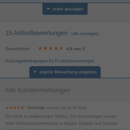
Monochrom
Anzahl der Farben des Displays
mehr anzeigen
Farbe der
Weiß
Hintergrundbeleuchtung
15 Artikelbewertungen
(alle anzeigen)
Bildschirmdiagonale
Display-Auflösung
103 x 65 Pixel
Gesamtnote:
4,6 von 5
Eingebautes Display
Nutzungsbedingungen für Produktbewertungen
Design
eigene Bewertung abgeben
Beleuchtete Tasten
Tisch/Bank
Befestigungstyp
Alle Kundenmeinungen
Vorname*
Nachname*
Produktfarbe
Silber
Ihre Bewertung:
Energie
Gerlinde
:
schreibt am
26.09.2014
15 h
Gesprächszeit
Ein leicht zu bedienendes Telefon. Die Einstellungen waren
Bitte mindestens 20 Wörter eingeben
170 h
Bereitschaftszeit
ohne Gebrauchsanweisung zu tätigen. Display und Tastatur
Ihr Kommentar*
DECT Schnurlostelefon
AAA
Akku-/Batterietyp