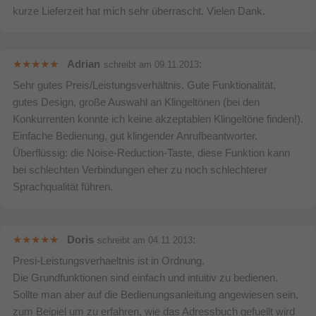
kurze Lieferzeit hat mich sehr überrascht. Vielen Dank.
Adrian
:
schreibt am
09.11.2013
‹
›
Sehr gutes Preis/Leistungsverhältnis. Gute Funktionalität,
gutes Design, große Auswahl an Klingeltönen (bei den
Konkurrenten konnte ich keine akzeptablen Klingeltöne finden!).
Einfache Bedienung, gut klingender Anrufbeantworter.
Überflüssig: die Noise-Reduction-Taste, diese Funktion kann
bei schlechten Verbindungen eher zu noch schlechterer
Sprachqualität führen.
Doris
:
schreibt am
04.11.2013
Presi-Leistungsverhaeltnis ist in Ordnung.
Die Grundfunktionen sind einfach und intuitiv zu bedienen.
Sollte man aber auf die Bedienungsanleitung angewiesen sein,
Klassisches Schnurlostelefon mit smarten Funktionen!
zum Beipiel um zu erfahren, wie das Adressbuch gefuellt wird