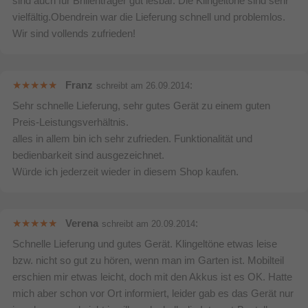
sind auch für Brillenträger gut lesbar. Die Klingeltöne sind sehr
vielfältig.Obendrein war die Lieferung schnell und problemlos.
7 h
Akkuladezeit
Die neue Smart-Taste macht das Leben ein kleines Stück einfacher. Ein
Wir sind vollends zufrieden!
Gewicht & Abmessungen
Druck genügt, um Gespräche mit bereits aktivierter Freisprechfunktion
anzunehme
...
107 x 86 x 77 mm
Abmessungen Basis
Abmessungen des Mobilteils
48 x 29 x 164 mm
Franz
:
schreibt am
26.09.2014
(BxTxH)
Sehr schnelle Lieferung, sehr gutes Gerät zu einem guten
Leistung
Bewertung & Kommentar speichern
Preis-Leistungsverhältnis.
30 min
Aufnahmezeit
alles in allem bin ich sehr zufrieden. Funktionalität und
Typ
DECT-Telefon
bedienbarkeit sind ausgezeichnet.
Würde ich jederzeit wieder in diesem Shop kaufen.
Anrufbeantworter
30
Anzahl Melodien
Management-Funktionen
Verena
:
schreibt am
20.09.2014
Beliebige Schlüsselantwort
Schnelle Lieferung und gutes Gerät. Klingeltöne etwas leise
bzw. nicht so gut zu hören, wenn man im Garten ist. Mobilteil
Die Highlights des KX-TG6822
Wecker
erschien mir etwas leicht, doch mit den Akkus ist es OK. Hatte
Navigation Taste
mich aber schon vor Ort informiert, leider gab es das Gerät nur
Anrufer- und Wahlsperre