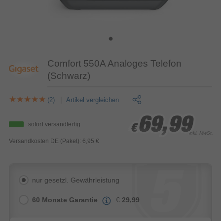
Comfort 550A Analoges Telefon
(Schwarz)
(2)
Artikel vergleichen
69,99
69,99
69,99
sofort versandfertig
€
€
€
inkl. MwSt.
Versandkosten DE (Paket): 6,95 €
nur gesetzl. Gewährleistung
60 Monate Garantie
€
29,99