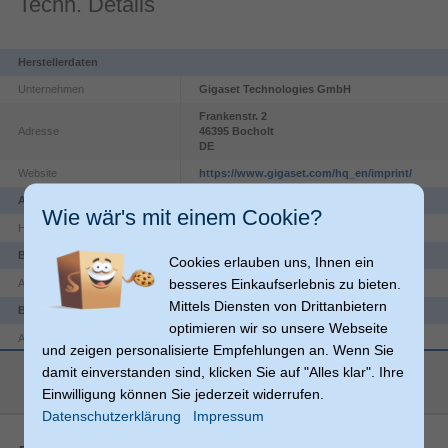
Techn. Details
Herstellerdaten
Unternehmen
Gigaset Technologies GmbH
Frankenstr.
2
Adresse
46395
Bocholt
DE
Website
https://www.gigaset.com/hq_en/imprint/
Anschlüsse und Schnittstellen
Wie wär's mit einem Cookie?
3,5 mm
Headset
Batterie
Cookies erlauben uns, Ihnen ein
besseres Einkaufserlebnis zu bieten.
Nickel-Metallhydrid (NiMH)
Akku-/Batterietechnologie
Mittels Diensten von Drittanbietern
Bildschirm
optimieren wir so unsere Webseite
44 x 35 mm
Anzeigegerät
und zeigen personalisierte Empfehlungen an. Wenn Sie
TFT
Display
mehr anzeigen
damit einverstanden sind, klicken Sie auf "Alles klar". Ihre
Einwilligung können Sie jederzeit widerrufen.
Bildschirmdiagonale
Datenschutzerklärung
Impressum