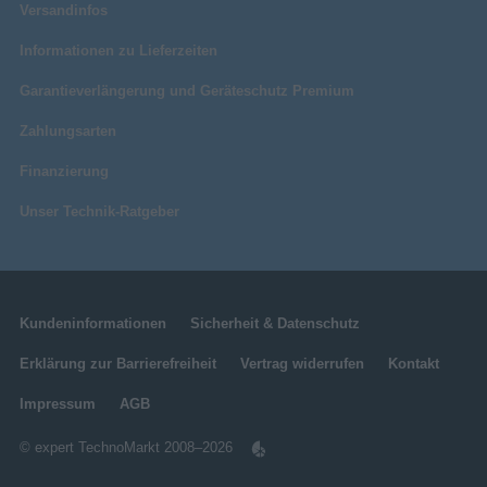
Versandinfos
Informationen zu Lieferzeiten
Garantieverlängerung und Geräteschutz Premium
Zahlungsarten
Finanzierung
Unser Technik-Ratgeber
Kundeninformationen
Sicherheit & Datenschutz
Erklärung zur Barrierefreiheit
Vertrag widerrufen
Kontakt
Impressum
AGB
© expert TechnoMarkt 2008–2026