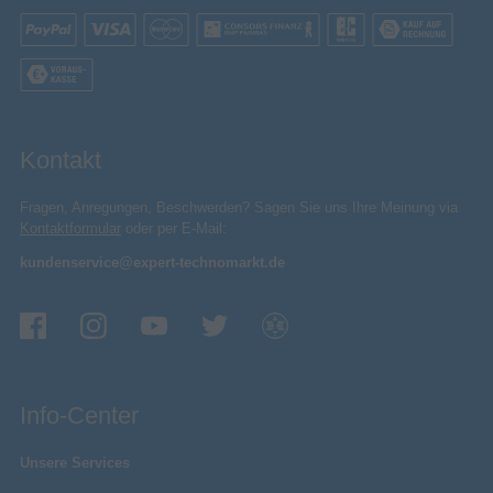
88 mm
Verpackungshöhe
167 mm
Verpackungsbreite
Verpackungsinhalt
1
Anzahl enthaltener Handsets
Betriebsanleitung
Kontakt
Basisstation
Fragen, Anregungen, Beschwerden? Sagen Sie uns Ihre Meinung via
Kontaktformular
oder per E-Mail:
Sonstiges
kundenservice@expert-technomarkt.de
Artikelnummer
16071000765
Herstellerartikelnummer
S30852-H3021-B1
Info-Center
Unsere Services