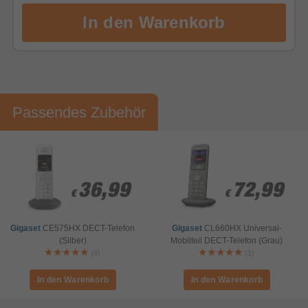
Passendes Zubehör
36,99
36,99
72,99
72,99
€
€
€
€
Gigaset
CE575HX DECT-Telefon
Gigaset
CL660HX Universal-
(Silber)
Mobilteil DECT-Telefon (Grau)
(4)
(1)