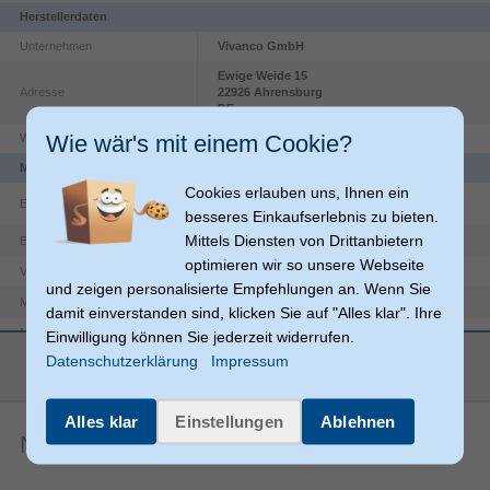
Herstellerdaten
Unternehmen
Vivanco GmbH
Ewige Weide
15
Adresse
22926
Ahrensburg
DE
Wie wär's mit einem Cookie?
Website
https://vivanco.com/
Merkmale
Cookies erlauben uns, Ihnen ein
Eingebaute Batterie
besseres Einkaufserlebnis zu bieten.
Mittels Diensten von Drittanbietern
Cover
Etui-Typ
optimieren wir so unsere Webseite
Nicht zutreffend
Verschlussart
und zeigen personalisierte Empfehlungen an. Wenn Sie
Polycarbonat (PC)
Material
damit einverstanden sind, klicken Sie auf "Alles klar". Ihre
11,9 cm (4.7")
Maximale Bildschirmgröße
Einwilligung können Sie jederzeit widerrufen.
mehr anzeigen
Datenschutzerklärung
Impressum
iPhone SE (2020), iPhone 8, iPhone 7, iPhone
Kompatibilität
6s
Produktfarbe
Pink
Alles klar
Einstellungen
Ablehnen
Noch keine Artikelbewertungen
Stoßfest, Kratzresistent
Schutzfunktion
Apple
Markenkompatibilität