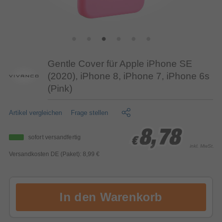
Gentle Cover für Apple iPhone SE
(2020), iPhone 8, iPhone 7, iPhone 6s
(Pink)
Artikel vergleichen
Frage stellen
8,78
8,78
8,78
sofort versandfertig
€
€
€
inkl. MwSt.
Versandkosten DE (Paket): 8,99 €