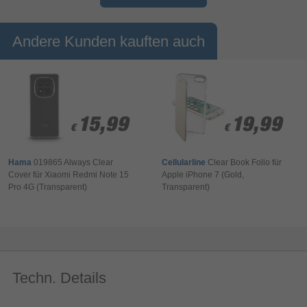
schützt es vor leichten Kratzern und Stößen.
Andere Kunden kauften auch
15,99
15,99
19,99
19,99
€
€
€
€
Hama
019865 Always Clear
Cellularline
Clear Book Folio für
Cover für Xiaomi Redmi Note 15
Apple iPhone 7 (Gold,
Pro 4G (Transparent)
Transparent)
Techn. Details