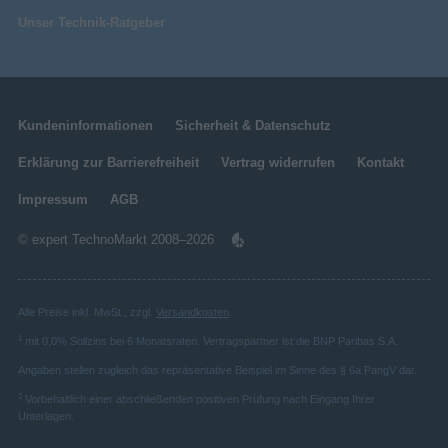
Unser Technik-Ratgeber
Kundeninformationen
Sicherheit & Datenschutz
Erklärung zur Barrierefreiheit
Vertrag widerrufen
Kontakt
Impressum
AGB
© expert TechnoMarkt 2008–2026
Alle Preise inkl. MwSt., zzgl.
Versandkosten
.
1
mit 0,0% Sollzins bei 6 Monatsraten. Vertragspartner ist die BNP Paribas S.A.
Angaben stellen zugleich das repräsentative Beispiel im Sinne des § 6a PangV dar.
2
Vorbehaltlich einer abschließenden positiven Prüfung nach Eingang Ihrer
Unterlagen.