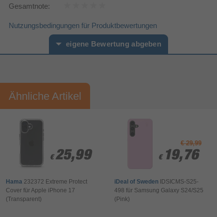
Gesamtnote:
Einfarbig
Oberflächenfärbung
Standfuß
Nutzungsbedingungen für Produktbewertungen
Verpackungsdaten
eigene Bewertung abgeben
Karton mit Aufhänger
Verpackungsart
Sonstiges
Vorname*
Nachname*
Artikelnummer
15096102893
Herstellerartikelnummer
62182
Ähnliche Artikel
Ihre Bewertung:
Bitte mindestens 20 Wörter eingeben
Ihr Kommentar*
€ 29,99
25,99
25,99
19,76
19,76
€
€
€
€
Hama
232372 Extreme Protect
iDeal of Sweden
IDSICMS-S25-
Cover für Apple iPhone 17
498 für Samsung Galaxy S24/S25
(Transparent)
(Pink)