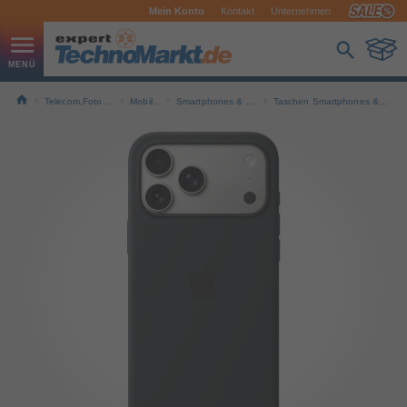
Mein Konto
Kontakt
Unternehmen
Telecom,Foto & Navi
Mobilfunk
Smartphones & Handys
Taschen Smartphones & Handys