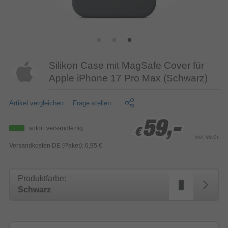
Silikon Case mit MagSafe Cover für
Apple iPhone 17 Pro Max (Schwarz)
Artikel vergleichen
Frage stellen
59,-
59,-
59,-
sofort versandfertig
€
€
€
inkl. MwSt.
Versandkosten DE (Paket): 6,95 €
Produktfarbe:
Schwarz