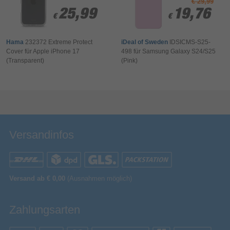
€ 29,99
25,99
25,99
19,76
19,76
Artikelnummer
15091009537
€
€
€
€
Herstellerartikelnummer
MGFR4ZM/A
Hama
232372 Extreme Protect
iDeal of Sweden
IDSICMS-S25-
Cover für Apple iPhone 17
498 für Samsung Galaxy S24/S25
(Transparent)
(Pink)
Bewertung & Kommentar speichern
Versandinfos
Versand ab € 0,00
(Ausnahmen möglich)
Zahlungsarten