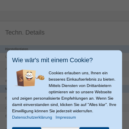
Techn. Details
Herstellerdaten
Unternehmen
Apple Distribution International Ltd.
Wie wär's mit einem Cookie?
Hollyhill Industrial Estate
-
Adresse
T23 YK84
Cork
Cookies erlauben uns, Ihnen ein
IE
besseres Einkaufserlebnis zu bieten.
Website
https://www.apple.com/ie/contact/
Mittels Diensten von Drittanbietern
Merkmale
optimieren wir so unsere Webseite
und zeigen personalisierte Empfehlungen an. Wenn Sie
Eingebaute Batterie
damit einverstanden sind, klicken Sie auf "Alles klar". Ihre
Einfarbig
Oberflächenfärbung
Einwilligung können Sie jederzeit widerrufen.
Cover
Etui-Typ
Datenschutzerklärung
Impressum