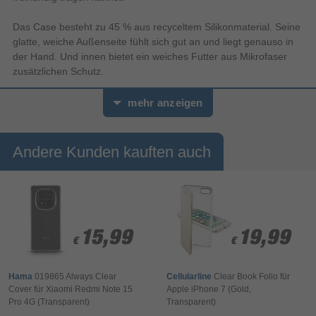
Das Case besteht zu 45 % aus recyceltem Silikon­material. Seine
glatte, weiche Außenseite fühlt sich gut an und liegt genauso in
der Hand. Und innen bietet ein weiches Futter aus Mikrofaser
zusätzlichen Schutz.
Das Case funktioniert nahtlos mit der Kamera­steuerung, um
mehr anzeigen
präzise Finger­bewegungen wie Drücken und Streichen zu
erkennen.
Andere Kunden kauften auch
Mit integrierten Magneten, die sich perfekt am iPhone 17 Pro
Max ausrichten, hält das Case ganz einfach und sorgt für
schnelleres kabelloses Laden. Lass dein iPhone beim Laden
einfach im Case und docke dein MagSafe Ladegerät an oder leg
es auf dein Qi2.2 oder Qi zertifiziertes Ladegerät.
15,99
15,99
19,99
19,99
€
€
€
€
Wie jedes von Apple entwickelte Case durchläuft es im Laufe des
Design‑ und Fertigungs­prozesses Tausende von Teststunden.
Hama
019865 Always Clear
Cellularline
Clear Book Folio für
Deshalb sieht es nicht nur großartig aus, sondern ist auch dafür
Cover für Xiaomi Redmi Note 15
Apple iPhone 7 (Gold,
gemacht, dein iPhone vor Kratzern und bei Stürzen zu schützen.
Pro 4G (Transparent)
Transparent)