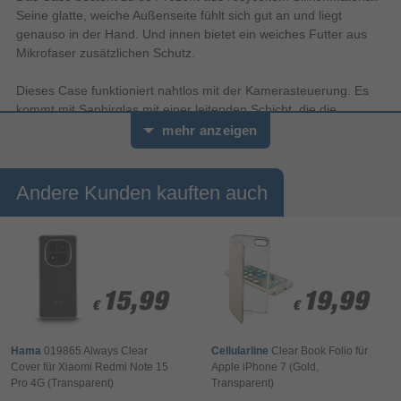
Seine glatte, weiche Außenseite fühlt sich gut an und liegt
genauso in der Hand. Und innen bietet ein weiches Futter aus
Mikrofaser zusätzlichen Schutz.
Dieses Case funktioniert nahtlos mit der Kamerasteuerung. Es
kommt mit Saphirglas mit einer leitenden Schicht, die die
Bewegungen deines Fingers zur Kamerasteuerung überträgt.
mehr anzeigen
Mit integrierten Magneten, die sich perfekt am iPhone 16
ausrichten, hält das Case ganz einfach und sorgt für schnelleres
Andere Kunden kauften auch
kabel­loses Laden. Lass dein iPhone beim Laden einfach im
Case und docke dein MagSafe Ladegerät an oder leg es auf
dein Qi2 oder Qi zertifiziertes Ladegerät.
Wie jedes von Apple entwickelte Case durchläuft es im Laufe des
Design‑ und Fertigungs­prozesses Tausende von Teststunden.
15,99
15,99
19,99
19,99
€
€
€
€
Deshalb sieht es nicht nur großartig aus, sondern ist auch dafür
gemacht, dein iPhone vor Kratzern und bei Stürzen zu schützen.
Hama
019865 Always Clear
Cellularline
Clear Book Folio für
Cover für Xiaomi Redmi Note 15
Apple iPhone 7 (Gold,
Pro 4G (Transparent)
Transparent)