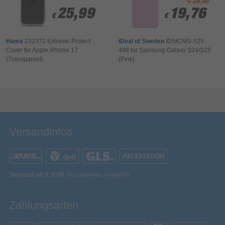
€ 29,99
Herstellerartikelnummer
MYY13ZM/A
25,99
25,99
19,76
19,76
€
€
€
€
Hama
232372 Extreme Protect
iDeal of Sweden
IDSICMS-S25-
Cover für Apple iPhone 17
498 für Samsung Galaxy S24/S25
(Transparent)
(Pink)
Bewertung & Kommentar speichern
Versandinfos
Versand ab € 0,00
(Ausnahmen möglich)
Zahlungsarten