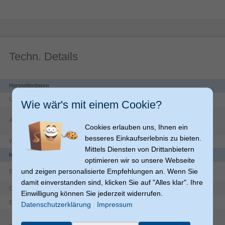
Techn. Details
Herstellerdaten
Unternehmen
Apple Distribution International Ltd.
Wie wär's mit einem Cookie?
Hollyhill Industrial Estate
-
Adresse
T23 YK84
Cork
Cookies erlauben uns, Ihnen ein
IE
besseres Einkaufserlebnis zu bieten.
Website
https://www.apple.com/ie/contact/
Mittels Diensten von Drittanbietern
Merkmale
optimieren wir so unsere Webseite
und zeigen personalisierte Empfehlungen an. Wenn Sie
Eingebaute Batterie
damit einverstanden sind, klicken Sie auf "Alles klar". Ihre
Einfarbig
Oberflächenfärbung
Einwilligung können Sie jederzeit widerrufen.
Cover
Etui-Typ
Datenschutzerklärung
Impressum