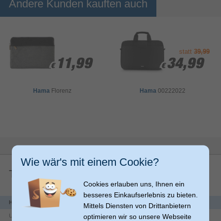
Andere Kunden kauften auch
statt
39,99
11,99
11,99
34,99
34,99
€
€
€
€
Hama
Florenz
Hama
00222022
0
Sekunden
von
Hama 
0
Laptop-
Sekunden
Wie wär's mit einem Cookie?
Rucksack 
"Ultimate", 
Techn. Details
bis 41 
cm 
Cookies erlauben uns, Ihnen ein
(16,2")
besseres Einkaufserlebnis zu bieten.
Herstellerdaten
Mittels Diensten von Drittanbietern
optimieren wir so unsere Webseite
Unternehmen
Hama GmbH & Co KG
Gepolstertes Laptopfach