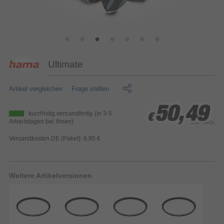
Ultimate
Artikel vergleichen
Frage stellen
50,49
50,49
50,49
kurzfristig versandfertig
(in 3-5
€
€
€
Arbeitstagen bei Ihnen)
inkl. MwSt.
Versandkosten DE (Paket): 6,95 €
Weitere Artikelversionen