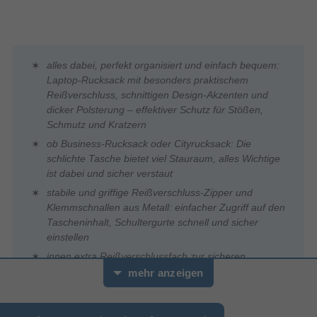
alles dabei, perfekt organisiert und einfach bequem:
Laptop-Rucksack mit besonders praktischem
Reißverschluss, schnittigen Design-Akzenten und
dicker Polsterung – effektiver Schutz für Stößen,
Schmutz und Kratzern
ob Business-Rucksack oder Cityrucksack: Die
schlichte Tasche bietet viel Stauraum, alles Wichtige
ist dabei und sicher verstaut
stabile und griffige Reißverschluss-Zipper und
Klemmschnallen aus Metall: einfacher Zugriff auf den
Tascheninhalt, Schultergurte schnell und sicher
einstellen
innen extra Reißverschlussfach zur sicheren
Aufbewahrung von Geld, Schlüssel etc
mehr anzeigen
kleine Innentaschen im Hauptfach für Zubehör