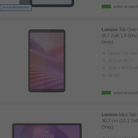
sofort versand
versandkostenfrei
Lenovo
Tab One 
(8.7 Zoll) 1,8 GH
Grey)
Lenovo Tab One
22,1 cm (8.7")
1340 x 800 Pixel
64 GB
sofort versand
Lenovo
Idea Tab 
30,7 cm (12.1 Zol
Grey)