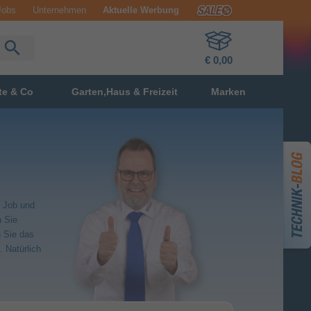
Jobs
Unternehmen
Aktuelle Werbung
€ 0,00
te & Co
Garten,Haus & Freizeit
Marken
, Job und
n Sie
n Sie das
 Natürlich