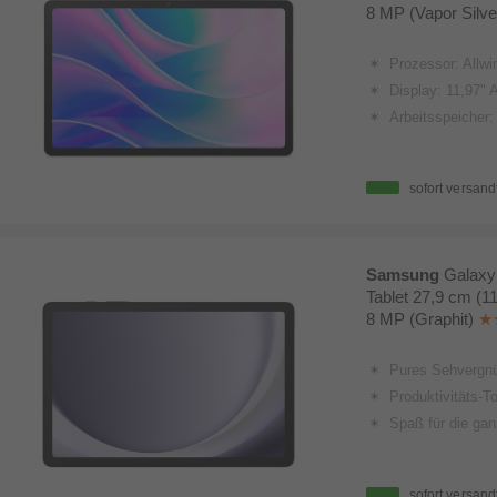
8 MP (Vapor Silve
Prozessor: Allw
Display: 11,97" Acer Cin
Arbeitsspeiche
sofort versand
Samsung
Galaxy
Tablet 27,9 cm (1
8 MP (Graphit)
Pures Sehvergnügen: großes Display
Produktivitäts-Tool: starker 
Spaß für die ganze Familie: spiele
sofort versand