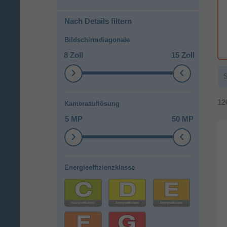
Nach Details filtern
Bildschirmdiagonale
8 Zoll
15 Zoll
S
12
Kameraauflösung
5 MP
50 MP
Energieeffizienzklasse