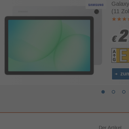
Galaxy
(11 Zo
2
2
€
€
zu
Der Artikel