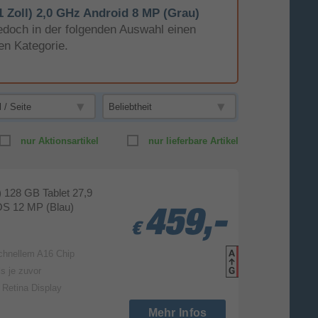
 Zoll) 2,0 GHz Android 8 MP (Grau)
e jedoch in der folgenden Auswahl einen
en Kategorie.
nur Aktionsartikel
nur lieferbare Artikel
) 128 GB Tablet 27,9
OS 12 MP (Blau)
459,-
459,-
459,-
€
€
€
schnellem A16 Chip
Produk
Datenbla
s je zuvor
d Retina Display
Mehr Infos