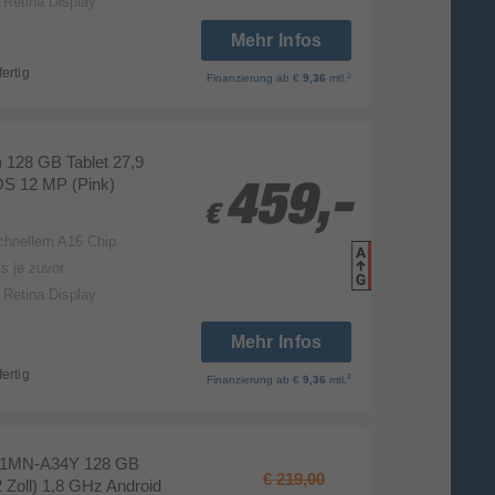
d Retina Display
Mehr Infos
fertig
2
Finanzierung
ab €
9,36
mtl.
) 128 GB Tablet 27,9
OS 12 MP (Pink)
459,-
459,-
€
€
schnellem A16 Chip
Produk
s je zuvor
Datenbla
d Retina Display
Mehr Infos
fertig
2
Finanzierung
ab €
9,36
mtl.
-11MN-A34Y 128 GB
€ 219,00
2 Zoll) 1,8 GHz Android