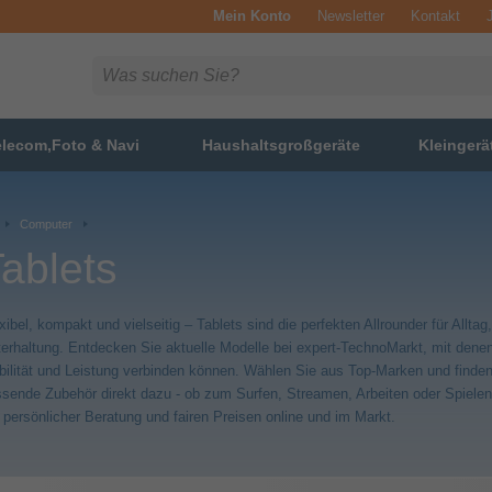
Mein Konto
Newsletter
Kontakt
elecom,Foto & Navi
Haushaltsgroßgeräte
Kleingerä
Computer
ablets
xibel, kompakt und vielseitig – Tablets sind die perfekten Allrounder für Alltag
erhaltung. Entdecken Sie aktuelle Modelle bei expert-TechnoMarkt, mit dene
ilität und Leistung verbinden können. Wählen Sie aus Top-Marken und finde
sende Zubehör direkt dazu - ob zum Surfen, Streamen, Arbeiten oder Spielen.
 persönlicher Beratung und fairen Preisen online und im Markt.