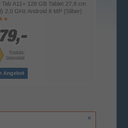
 Tab A11+ 128 GB Tablet 27,9 cm
ll) 2,0 GHz Android 8 MP (Silber)
79,-
79,-
Produkt-
Datenblatt
m Angebot