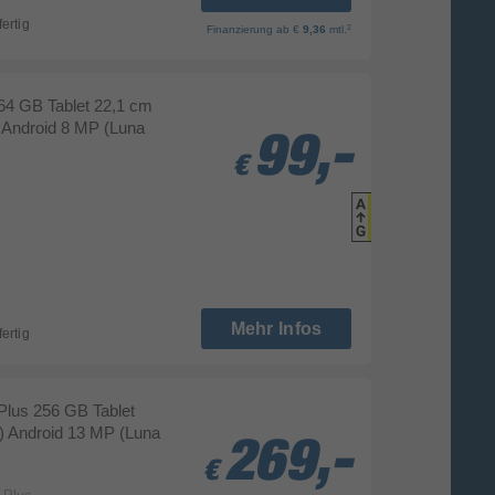
fertig
2
Finanzierung
ab €
9,36
mtl.
64 GB Tablet 22,1 cm
z Android 8 MP (Luna
99,-
99,-
99,-
€
€
€
Produk
Datenbla
Mehr Infos
fertig
Plus 256 GB Tablet
l) Android 13 MP (Luna
269,-
269,-
269,-
€
€
€