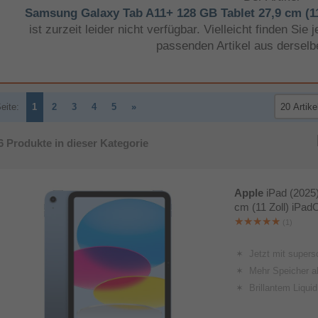
Samsung Galaxy Tab A11+ 128 GB Tablet 27,9 cm (11
ist zurzeit leider nicht verfügbar. Vielleicht finden Si
passenden Artikel aus derselb
eite:
1
2
3
4
5
»
6
Produkte in dieser Kategorie
Apple
iPad (2025
cm (11 Zoll) iPad
(1)
Jetzt mit super­
Mehr Speicher al
Brillantem Liqui